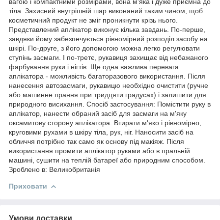
вагою і компактними розмірами, вона м'яка і дуже приємна до
тіла. Захисний внутрішній шар виконаний таким чином, щоб
косметичний продукт не зміг проникнути крізь нього.
Представлений аплікатор виконує кілька завдань. По-перше,
завдяки йому забезпечується рівномірний розподіл засобу на
шкірі. По-друге, з його допомогою можна легко регулювати
ступінь засмаги. І по-третє, рукавиця захищає від небажаного
фарбування руки і нігтів. Ще одна важлива перевага
аплікатора - можливість багаторазового використання. Після
нанесення автозасмаги, рукавицю необхідно очистити (ручне
або машинне прання при тридцяти градусах) і залишити для
природного висихання. Спосіб застосування: Помістити руку в
аплікатор, нанести обраний засіб для засмаги на м'яку
оксамитову сторону аплікатора. Втирати м'яко і рівномірно,
круговими рухами в шкіру тіла, рук, ніг. Наносити засіб на
обличчя потрібно так само як основу під макіяж. Після
використання промити аплікатор руками або в пральній
машині, сушити на теплій батареї або природним способом.
Зроблено в: Великобританія
Приховати
Умови доставки