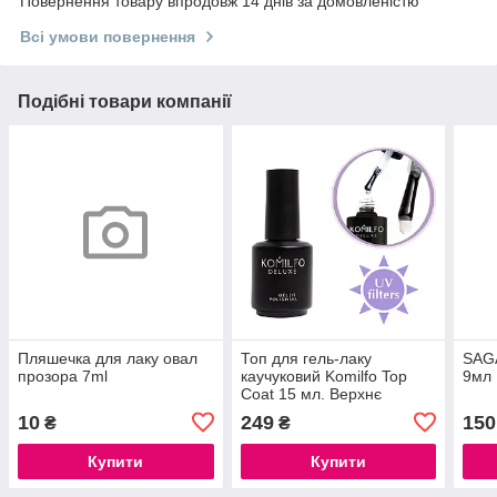
Повернення товару впродовж 14 днів за домовленістю
Всі умови повернення
Подібні товари компанії
Пляшечка для лаку овал
Топ для гель-лаку
SAGA
прозора 7ml
каучуковий Komilfo Top
9мл
Coat 15 мл. Верхнє
покриття для гель лаку з
10
249
150
₴
₴
липким шаром Фініш
Купити
Купити