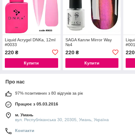
Liquid Acrygel DNKa, 12ml
SAGA Капли Mirror Way
Liqu
#0033
№4
#00
220
220
220
₴
₴
Купити
Купити
Про нас
97% позитивних з 80 відгуків за рік
Працює з 05.03.2016
м. Умань
вул. Республіканська 30, 20305, Умань, Україна
Контакти