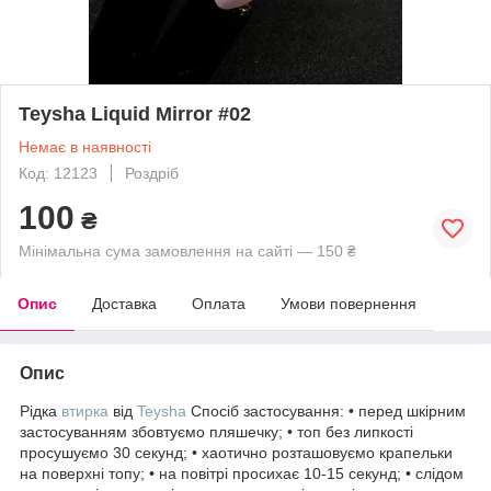
Teysha Liquid Mirror #02
Немає в наявності
Код: 12123
Роздріб
100
₴
Мінімальна сума замовлення на сайті — 150 ₴
Опис
Доставка
Оплата
Умови повернення
Опис
Рідка
втирка
від
Teysha
Спосіб застосування: • перед шкірним
застосуванням збовтуємо пляшечку; • топ без липкості
просушуємо 30 секунд; • хаотично розташовуємо крапельки
на поверхні топу; • на повітрі просихає 10-15 секунд; • слідом