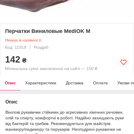
Перчатки Виниловые MediOK M
Немає в наявності
Код: 11919
Роздріб
142
₴
Мінімальна сума замовлення на сайті — 150 ₴
Опис
Характеристики
Доставка
Оплата
Умови п
Опис
Вінілові рукавички стійкими до агресивних хімічних речовин,
олій та спирту, комфортні в роботі. Надійно захищають руки
від бактерій та грибків. Рекомендуються для майстрів
манікюру/педикюру та перукарів. Неопудрені рукавички не