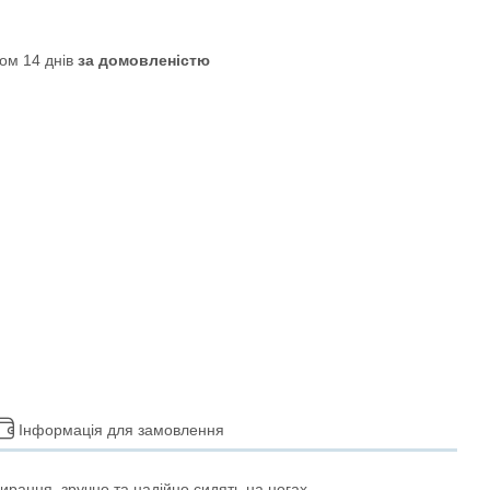
ом 14 днів
за домовленістю
Інформація для замовлення
ирання, зручно та надійно сидять на ногах.