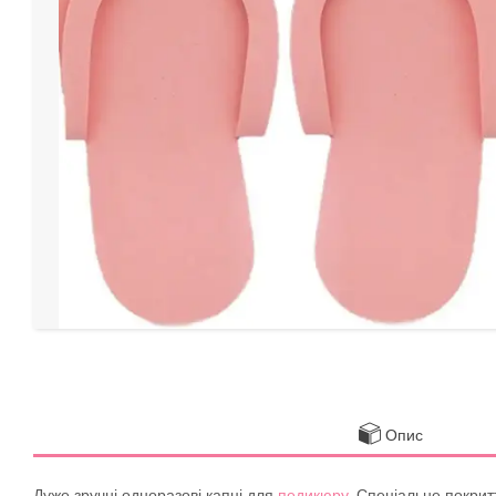
Опис
Дуже зручні одноразові капці для
педикюру
. Спеціальне покрит