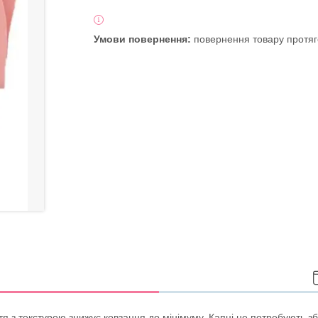
повернення товару протяг
тя з текстурою знижує ковзання до мінімуму. Капці не потребують зб