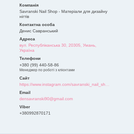
Savranski Nail Shop - Матеріали для дизайну
нігтів
Денис Савранський
вул. Республіканська 30, 20305, Умань,
Україна
+380 (99) 440-58-86
Менеджер по роботі з клієнтами
https://www.instagram.com/savranski_nail_shop/?hl=uk
densavranski90@gmail.com
+380992870171