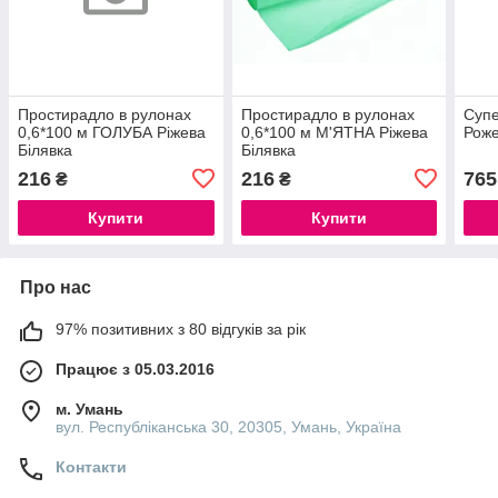
Простирадло в рулонах
Простирадло в рулонах
Суп
0,6*100 м ГОЛУБА Ріжева
0,6*100 м М'ЯТНА Ріжева
Рож
Білявка
Білявка
216
216
765
₴
₴
Купити
Купити
Про нас
97% позитивних з 80 відгуків за рік
Працює з 05.03.2016
м. Умань
вул. Республіканська 30, 20305, Умань, Україна
Контакти