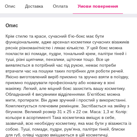
Опис
Доставка
Оплата
Умови повернення
Опис
Крім стилю та краси, сучасний б'ю-бокс має бути
функціональним, адже арсенал косметики сучасних візажиків
рясніє різноманітністю і лякає кількістю. У цей бокс можна
покласти всі помади, пудри, тональний крем, палітри тіней і
туші, різні щипчики, пензлики, щіточки тощо. Все це
виявляється в потрібний час під рукою, немає потреби
втрачати час на пошуки таких потрібних для роботи речей.
Якісно виготовлений виріб приємно та зручно взяти в поїздку,
приємно подарувати професіоналу або новачку в зоні
макіяжу. Легкий, але міцний бокс захистить вашу косметику.
Обладнаний 4 висувними відділеннями. Б'ютібокс можна
мити, протирати. Він дуже зручний і простий у використанні.
Комплектується плечовим ремінцем. Застібається на змійку з
бігунком. Великий розмір 31 x 25 x 22 см. Маса: 1,3 кг. Колір:
кольори в асортименті Така косметичка вміщує в себе,
зазвичай, всю необхідну косметику, яка має бути у візажиста із
собою. Туші, помади, пудри, рум'яна, палітри тіней, блиски
для губ, олівці чудово вміщаються в цій косметичці.