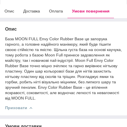
Опис
Доставка
Оплата
Умови повернення
Опис
База MOON FULL Envy Color Rubber Base це запорука
гарного, а головне надійного манікюру, який буде тішити
своєю стійкістю та якістю. Щільна густа база на основі каучука,
тому робота з базою Moon Full принесе задоволення як
майстру, так і новачкові nail-індустрії. Moon Full Envy Color
Rubber Base точно міцно зчіплює та гарно вирівнює нігтьову
пластину. Один шар кольорової бази для нігтів захистить
нігтьову пластину від сколів та тріщин. Розгладжує ямки та
горбки, робить нігті візуально міцними, без липкого шару та
зручний пензлик. Envy Color Rubber Base - це втілення
яскравості, соковитості, але водночас легкості та невагомості
від MOON FULL.
Приховати
Умови доставки