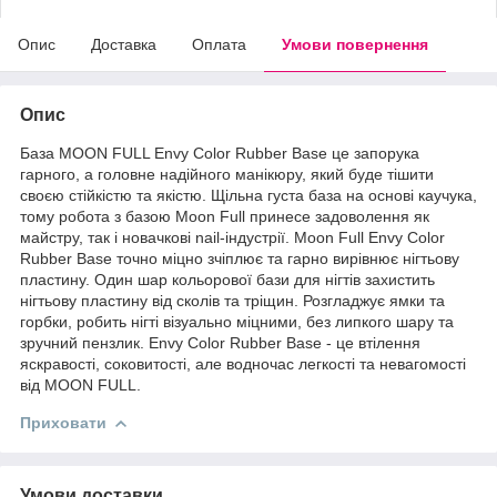
Опис
Доставка
Оплата
Умови повернення
Опис
База MOON FULL Envy Color Rubber Base це запорука
гарного, а головне надійного манікюру, який буде тішити
своєю стійкістю та якістю. Щільна густа база на основі каучука,
тому робота з базою Moon Full принесе задоволення як
майстру, так і новачкові nail-індустрії. Moon Full Envy Color
Rubber Base точно міцно зчіплює та гарно вирівнює нігтьову
пластину. Один шар кольорової бази для нігтів захистить
нігтьову пластину від сколів та тріщин. Розгладжує ямки та
горбки, робить нігті візуально міцними, без липкого шару та
зручний пензлик. Envy Color Rubber Base - це втілення
яскравості, соковитості, але водночас легкості та невагомості
від MOON FULL.
Приховати
Умови доставки