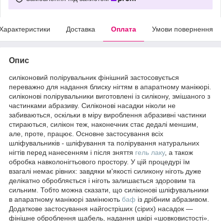
Характеристики
Доставка
Оплата
Умови повернення
Опис
силіконовий полірувальник фінішний застосовується
переважно для надання блиску нігтям в апаратному манікюрі.
силіконові полірувальники виготовлені із силікону, змішаного з
частинками абразиву. Силіконові насадки ніколи не
забиваються, оскільки в міру вироблення абразивні частинки
стираються, силікон теж, наконечник стає дедалі меншим,
але, проте, працює. Основне застосування всіх
шліфувальників - шліфування та полірування натуральних
нігтів перед нанесенням і після зняття
гель лаку
, а також
обробка навколонігтьового простору. У цій процедурі їм
взагалі немає рівних: завдяки м'якості силикону ніготь дуже
делікатно обробляється і ніготь залишається здоровим та
сильним. Тобто можна сказати, що силіконові шліфувальники
в апаратному манікюрі замінюють
баф
із дрібним абразивом.
Додаткове застосування найгостріших (сірих) насадок —
фінішне оброблення щабель, надання шкірі «шовковистості».