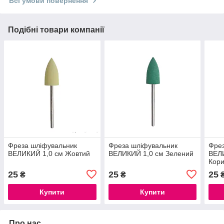
Всі умови повернення
Подібні товари компанії
Фреза шліфувальник
Фреза шліфувальник
Фрез
ВЕЛИКИЙ 1,0 см Жовтий
ВЕЛИКИЙ 1,0 см Зелений
ВЕЛ
Кор
25
25
25
₴
₴
Купити
Купити
Про нас