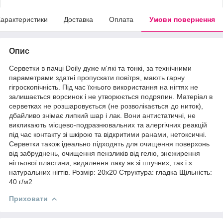
арактеристики
Доставка
Оплата
Умови повернення
Опис
Серветки в пачці Doily дуже м'які та тонкі, за технічними
параметрами здатні пропускати повітря, мають гарну
гігроскопічність. Під час їхнього використання на нігтях не
залишається ворсинок і не утворюється подряпин. Матеріал в
серветках не розшаровується (не розволікається до ниток),
дбайливо знімає липкий шар і лак. Вони антистатичні, не
викликають місцево-подразнювальних та алергічних реакцій
під час контакту зі шкірою та відкритими ранами, нетоксичні.
Серветки також ідеально підходять для очищення поверхонь
від забруднень, очищення пензликів від гелю, знежирення
нігтьової пластини, видалення лаку як зі штучних, так і з
натуральних нігтів. Розмір: 20х20 Структура: гладка Щільність:
40 г/м2
Приховати