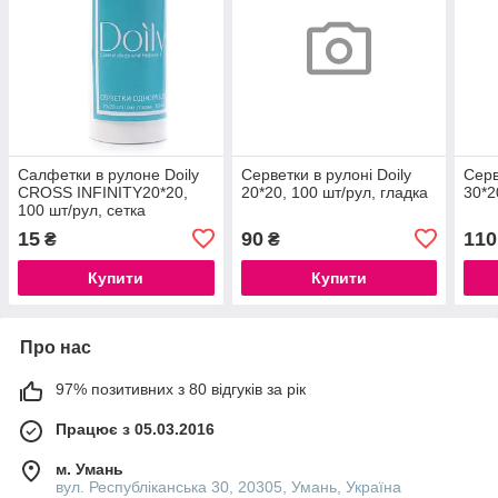
Салфетки в рулоне Doily
Серветки в рулоні Doily
Серв
CROSS INFINITY20*20,
20*20, 100 шт/рул, гладка
30*2
100 шт/рул, сетка
15
90
110
₴
₴
Купити
Купити
Про нас
97% позитивних з 80 відгуків за рік
Працює з 05.03.2016
м. Умань
вул. Республіканська 30, 20305, Умань, Україна