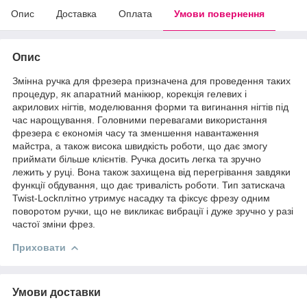
Опис
Доставка
Оплата
Умови повернення
Опис
Змінна ручка для фрезера призначена для проведення таких
процедур, як апаратний манікюр, корекція гелевих і
акрилових нігтів, моделювання форми та вигинання нігтів під
час нарощування. Головними перевагами використання
фрезера є економія часу та зменшення навантаження
майстра, а також висока швидкість роботи, що дає змогу
приймати більше клієнтів. Ручка досить легка та зручно
лежить у руці. Вона також захищена від перегрівання завдяки
функції обдування, що дає тривалість роботи. Тип затискача
Twist-Lockплітно утримує насадку та фіксує фрезу одним
поворотом ручки, що не викликає вибрації і дуже зручно у разі
частої зміни фрез.
Приховати
Умови доставки