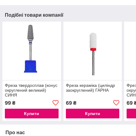
Подібні товари компанії
Фреза твердосплав (конус
Фреза кераміка (циліндр
Фрез
округлений великий)
заокруглений) ГАРНА
окру
СИНЯ
СИН
99
69
69
₴
₴
Купити
Купити
Про нас