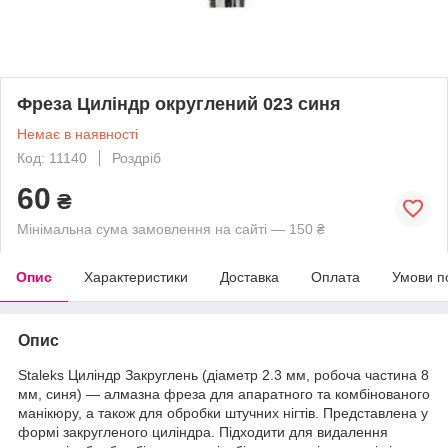
Фреза Циліндр округлений 023 синя
Немає в наявності
Код: 11140
Роздріб
60
₴
Мінімальна сума замовлення на сайті — 150 ₴
Опис
Характеристики
Доставка
Оплата
Умови п
Опис
Staleks Циліндр Закруглень (діаметр 2.3 мм, робоча частина 8
мм, синя) — алмазна фреза для апаратного та комбінованого
манікюру, а також для обробки штучних нігтів. Представлена у
формі закругленого циліндра. Підходити для видалення