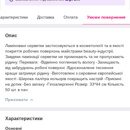
арактеристики
Доставка
Оплата
Умови повернення
Опис
Ламіновані серветки застосовуються в косметології та в якості
покриття робочих поверхонь майстрами beauty-індустріі.
Завдяки ламінації серветки не промокають та не пропускають
рідину. Переваги: -Відмінно поглинають вологу -Захищають
від забруднень робочі поверхні -Вдосконалене тиснення
краще затримує рідину -Виготовлені з сировини європейської
якості -Широка палітра кольорів покращить настрій -Приємні
на дотик -Без запаху -Гіпоалергенні Розмір: 33*44 см Кількість:
50 шт. в пач
Приховати
Характеристики
Основні