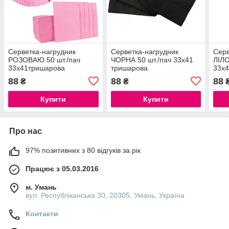
Серветка-нагрудник
Серветка-нагрудник
Серв
РОЗОВАЮ 50 шт./пач
ЧОРНА 50 шт./пач 33х41
ЛІЛО
33х41тришарова
тришарова
33х
88
88
88
₴
₴
Купити
Купити
Про нас
97% позитивних з 80 відгуків за рік
Працює з 05.03.2016
м. Умань
вул. Республіканська 30, 20305, Умань, Україна
Контакти