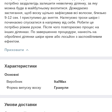
потрібно заздалегідь залишити невеличку ділянку, за яку
можна буде в майбутньому вхопитися. Дожидаємо
застигання, щоб воску щільно зафіксував всі волоски, близько
9-12 сек. І приступимо до зняття. Натягуємо трохи шкіри і
починаємо спускатися в напрямку від себе. Робити це
потрібно різким рухом. Після чого повторюємо процес на
інших ділянках. По завершенню процедури, нанесіть на
оброблені ділянки шкіри крем або лосьйон з заспокійливим
ефектом.
Приховати
Характеристики
Основні
Виробник
ItalWax
Форма випуску воску
Гранули
Умови доставки