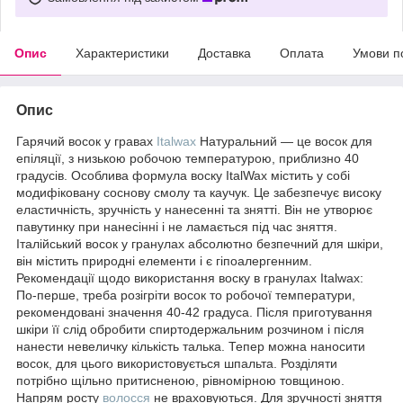
Опис
Характеристики
Доставка
Оплата
Умови п
Опис
Гарячий восок у гравах
Italwax
Натуральний — це восок для
епіляції, з низькою робочою температурою, приблизно 40
градусів. Особлива формула воску ItalWax містить у собі
модифіковану соснову смолу та каучук. Це забезпечує високу
еластичність, зручність у нанесенні та знятті. Він не утворює
павутинку при нанесінні і не ламається під час зняття.
Італійський восок у гранулах абсолютно безпечний для шкіри,
він містить природні елементи і є гіпоалергенним.
Рекомендації щодо використання воску в гранулах Italwax:
По-перше, треба розігріти восок то робочої температури,
рекомендовані значення 40-42 градуса. Після приготування
шкіри її слід обробити спиртодержальним розчином і після
нанести невеличку кількість талька. Тепер можна наносити
восок, для цього використовується шпальта. Розділяти
потрібно щільно притисненою, рівномірною товщиною.
Напрям росту
волосся
не враховуються. Для зручності зняття