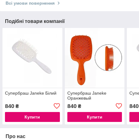
Всі умови повернення
Подібні товари компанії
Супербраш Janeke Білий
Супербраш Janeke
Супе
Оранжевый
840
840
840
₴
₴
Купити
Купити
Про нас