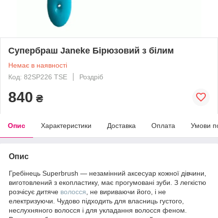
Супербраш Janeke Бірюзовий з білим
Немає в наявності
Код: 82SP226 TSE
Роздріб
840
₴
Опис
Характеристики
Доставка
Оплата
Умови п
Опис
Гребінець Superbrush — незамінний аксесуар кожної дівчини,
виготовлений з екoпластику, має прогумовані зуби. З легкістю
розчісує дитяче
волосся
, не вириваючи його, і не
електризуючи. Чудово підходить для власниць густого,
неслухняного волосся і для укладання волосся феном.