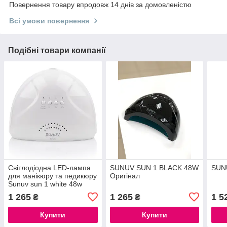
Повернення товару впродовж 14 днів за домовленістю
Всі умови повернення
Подібні товари компанії
Світлодіодна LED-лампа
SUNUV SUN 1 BLACK 48W
SUN
для манікюру та педикюру
Оригінал
Sunuv sun 1 white 48w
Лампа для гель-лаку
1 265
1 265
1 5
₴
₴
Купити
Купити