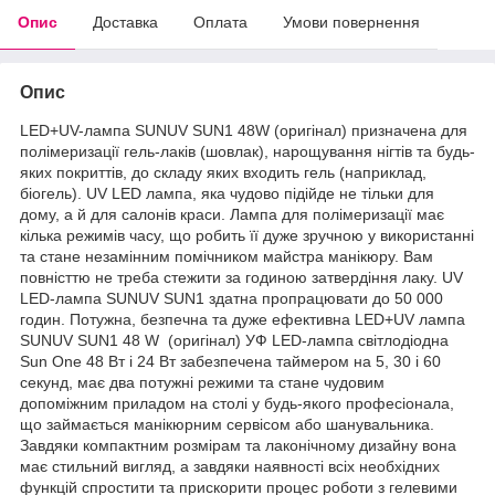
Опис
Доставка
Оплата
Умови повернення
Опис
LED+UV-лампа SUNUV SUN1 48W (оригінал) призначена для
полімеризації гель-лаків (шовлак), нарощування нігтів та будь-
яких покриттів, до складу яких входить гель (наприклад,
біогель). UV LED лампа, яка чудово підійде не тільки для
дому, а й для салонів краси. Лампа для полімеризації має
кілька режимів часу, що робить її дуже зручною у використанні
та стане незамінним помічником майстра манікюру. Вам
повністтю не треба стежити за годиною затвердіння лаку. UV
LED-лампа SUNUV SUN1 здатна пропрацювати до 50 000
годин. Потужна, безпечна та дуже ефективна LED+UV лампа
SUNUV SUN1 48 W (оригінал) УФ LED-лампа світлодіодна
Sun One 48 Вт і 24 Вт забезпечена таймером на 5, 30 і 60
секунд, має два потужні режими та стане чудовим
допоміжним приладом на столі у будь-якого професіонала,
що займається манікюрним сервісом або шанувальника.
Завдяки компактним розмірам та лаконічному дизайну вона
має стильний вигляд, а завдяки наявності всіх необхідних
функцій спростити та прискорити процес роботи з гелевими