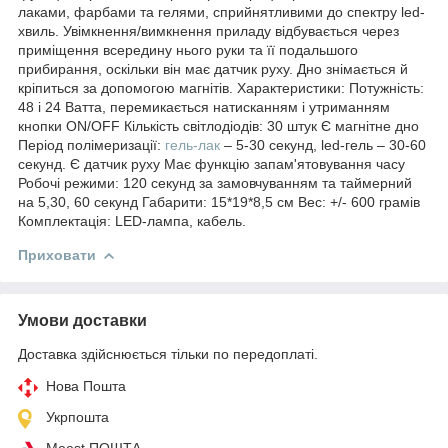
лаками, фарбами та гелями, сприйнятливими до спектру led-
хвиль. Увімкнення/вимкнення приладу відбувається через
приміщення всередину нього руки та її подальшого
прибирання, оскільки він має датчик руху. Дно знімається й
кріпиться за допомогою магнітів. Характеристики: Потужність:
48 і 24 Ватта, перемикається натисканням і утриманням
кнопки ON/OFF Кількість світлодіодів: 30 штук Є магнітне дно
Період полімеризації:
гель-лак
– 5-30 секунд, led-гель – 30-60
секунд. Є датчик руху Має функцію запам'ятовування часу
Робочі режими: 120 секунд за замовчуванням та таймерний
на 5,30, 60 секунд Габарити: 15*19*8,5 см Вес: +/- 600 грамів
Комплектація: LED-лампа, кабель.
Приховати
Умови доставки
Доставка здійснюється тільки по передоплаті.
Нова Пошта
Укрпошта
Meest ПОШТА