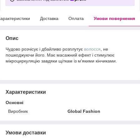
арактеристики
Доставка
Оплата
Умови повернення
Опис
Чудово розчісує і дбайливо розплутує
волосся
, не
пошкоджуючи його. Має масажний ефект і стимулює
мікроциркуляцію завдяки щіткам із м'якими кінчиками.
Характеристики
Основні
Виробник
Global Fashion
Умови доставки