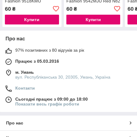
Fashion 9518KMU
Fashion 9542MJU Red N82
Fash
60
60
60
₴
₴
Купити
Купити
Про нас
97% позитивних з 80 відгуків за рік
Працює з 05.03.2016
м. Умань
вул. Республіканська 30, 20305, Умань, Україна
Контакти
Сьогодні працює з 09:00 до 18:00
Показати весь графік роботи
Про нас