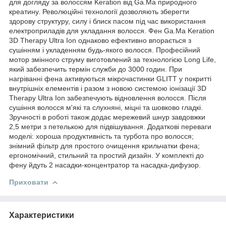
для догляду за волоссям Keration від Ga.Ma природного
креатину. Революційні технології дозволяють зберегти
здорову структуру, силу і блиск пасом під час використання
електроприладів для укладання волосся. Фен Ga.Ma Keration
3D Therapy Ultra Ion однаково ефективно впорається з
сушінням і укладенням будь-якого волосся. Професійний
мотор змінного струму виготовлений за технологією Long Life,
який забезпечить термін служби до 3000 годин. При
нагріванні фена активуються мікрочастинки GLITT у покритті
внутрішніх елементів і разом з новою системою іонізації 3D
Therapy Ultra Ion забезпечують відновлення волосся. Після
сушіння волосся м'які та слухняні, міцні та шовково гладкі.
Зручності в роботі також додає мережевий шнур завдовжки
2,5 метри з петелькою для підвішування. Додаткові переваги
моделі: хороша продуктивність та турбота про волосся;
знімний фільтр для простого очищення крильчатки фена;
ергономічний, стильний та простий дизайн. У комплекті до
фену йдуть 2 насадки-концентратор та насадка-дифузор.
Приховати
Характеристики