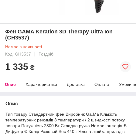
Фен GAMA Keration 3D Therapy Ultra Ion
(GH3537)
Немає в наявності
Код: GH3537
Роздріб
1 335
₴
Опис
Характеристики
Доставка
Оплата
Умови п
Опис
Тип товару Стандартний фен Виробник Ga.Ma Кількість
температурних режимів 3 температури / 2 швидкості потоку
повітря Потужність 2300 Вт Складна ручка Немає Іонізація Є
Дифузор Є Колір Рожевий Вес 440 г Якісна лінійка приладів