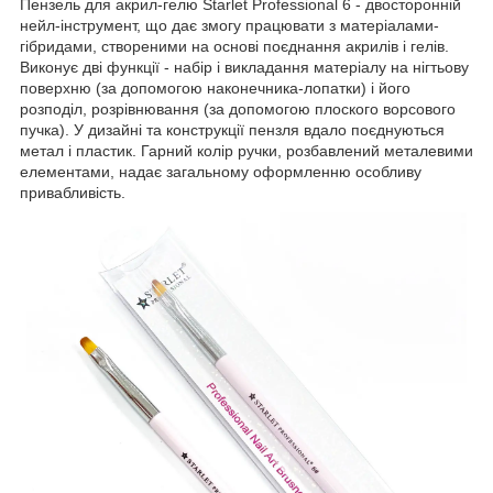
Пензель для акрил-гелю Starlet Professional 6 - двосторонній
нейл-інструмент, що дає змогу працювати з матеріалами-
гібридами, створеними на основі поєднання акрилів і гелів.
Виконує дві функції - набір і викладання матеріалу на нігтьову
поверхню (за допомогою наконечника-лопатки) і його
розподіл, розрівнювання (за допомогою плоского ворсового
пучка). У дизайні та конструкції пензля вдало поєднуються
метал і пластик. Гарний колір ручки, розбавлений металевими
елементами, надає загальному оформленню особливу
привабливість.