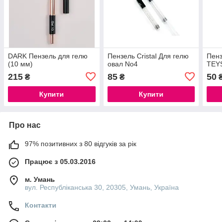
DARK Пензель для гелю
Пензель Cristal Для гелю
Пенз
(10 мм)
овал No4
TEY
215
85
50
₴
₴
Купити
Купити
Про нас
97% позитивних з 80 відгуків за рік
Працює з 05.03.2016
м. Умань
вул. Республіканська 30, 20305, Умань, Україна
Контакти