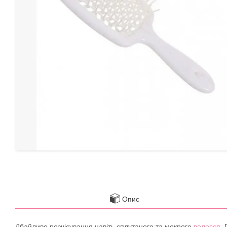
Опис
Дбайливе розчісування навіть сплутаного та мокрого
волосся
.