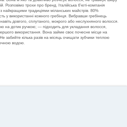
. Розповімо трохи про бренд. Італійська б'юті-компанія
 з найкращими традиціями міланських майстрів. 80%
ість у використанні кожного гребінця. Вибравши гребінець
 навіть довгого, сплутаного, мокрого або неслухняного волосся.
ною на дотик ручкою; — підходить для укладання волосся,
першого використання. Вона займе своє почесне місце на
Не забийте кілька разів на місяць очищати зубчики теплою
точною водою.