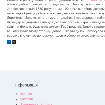
голови, добре прочісує та полірує пасма. Плюс до всього — га
Janeke заснована 1830 року: понад 190 років виробник дотри
аксесуарів бренда робляться вручну — з величезною увагою до к
Superbrush Janeke, ви отримуєте: -делікатні перфоровані зубчи
Аксесуар підходить навіть для дитячих локонів; - красивий ди
сушіння феном, будь-яких зачісок. Гребінець від Janeke гара
вашому туалетному столику: добре, цікавий дизайн аксесуара ц
водою з милом: це допоможе надовго зберегти аксесуар прид
Інформація
Про нас
Контакти
Повернення та обмін