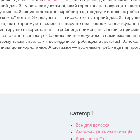
рний дизайн у рожевому кольорі, який гарантовано покращить настрій
мується найвищих стандартів виробництва, поєднуючи нові розробки
ожної деталі. Як результат — висока якість, гарний дизайн і зручн
ки, які не травмують волосся і шкіру голови; -бережне розчісування
зайн і зручне використання — гребінець неймовірно легкий, з приєм
нтовано стане вашою улюбленою: ви погоджуєтеся з нами вже після 
ьому тільки сприяє. Як доглядати за гребінцем Superbrush Janeke: 
атним до використання. А щотижня — промивати гребінець під про
Категорії
Все для волосся
Дезінфекція та стерилізація
Лосьєни та Олії