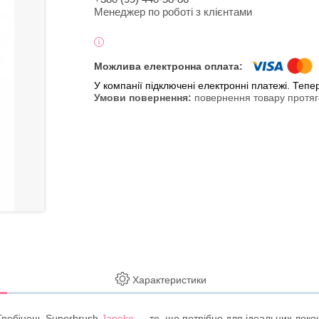
Менеджер по роботі з клієнтами
У компанії підключені електронні платежі. Теп
повернення товару протяг
Характеристики
 Гребінець Superbrush
Janeke
— те, що потрібно для ідеальних локон