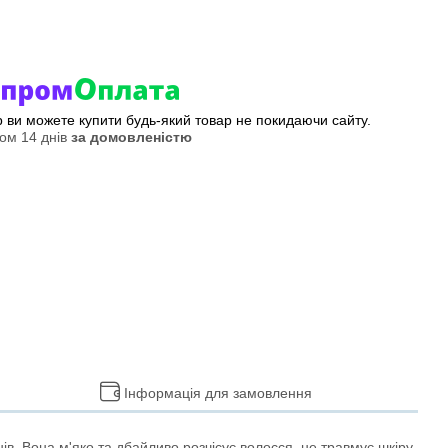
ер ви можете купити будь-який товар не покидаючи сайту.
ом 14 днів
за домовленістю
Інформація для замовлення
ів. Вона м'яко та дбайливо розчісує волосся, не травмує шкіру