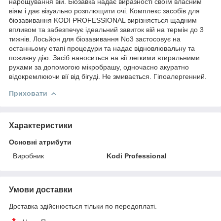
нарощування вій. Біозавка надає виразності своїм власним
віям і дає візуально розплющити очі. Комплекс засобів для
біозавивання KODI PROFESSIONAL вирізняється щадним
впливом та забезпечує ідеальний завиток вій на термін до 3
тижнів. Лосьйон для біозавивання No3 застосовує на
останньому етапі процедури та надає відновлювальну та
поживну дію. Засіб наноситься на вії легкими втиральними
рухами за допомогою мікробрашу, одночасно акуратно
відокремлюючи вії від бігуді. Не змивається. Гіпоалергенний.
Приховати
Характеристики
Основні атрибути
Виробник
Kodi Professional
Умови доставки
Доставка здійснюється тільки по передоплаті.