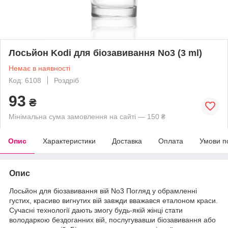
Лосьйон Kodi для біозавивання No3 (3 ml)
Немає в наявності
Код: 6108
Роздріб
93
₴
Мінімальна сума замовлення на сайті — 150 ₴
Опис
Характеристики
Доставка
Оплата
Умови п
Опис
Лосьйон для біозавивання вій No3 Погляд у обрамленні
густих, красиво вигнутих вій завжди вважався еталоном краси.
Сучасні технології дають змогу будь-якій жінці стати
володаркою бездоганних вій, послугувавши біозавивання або