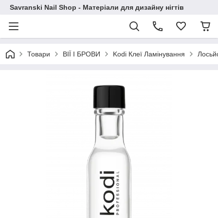
Savranski Nail Shop - Матеріали для дизайну нігтів
Товари
ВІЇ І БРОВИ
Kodi Клеї Ламінування
Лосьйо