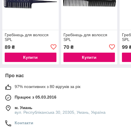
Гребінець для волосся
Гребінець для волосся
Греб
SPL
SPL
SPL
89
70
99
₴
₴
Купити
Купити
Про нас
97% позитивних з 80 відгуків за рік
Працює з 05.03.2016
м. Умань
вул. Республіканська 30, 20305, Умань, Україна
Контакти