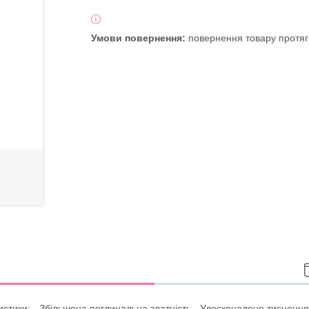
повернення товару протяг
истики: - Збільшена поглинальна здатність - Удосконалене тиснення