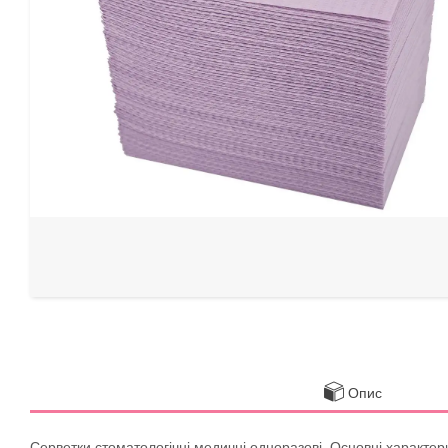
Опис
Серветки стоматологічні медичні одноразові. Основні характер