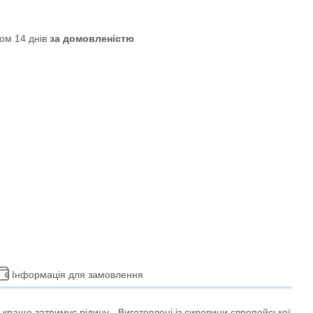
ом 14 днів
за домовленістю
Інформація для замовлення
 краще затримує рідину - Виготовлені із сировини європейської