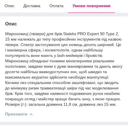
Опис
Доставка
Оплата
Умови повернення
Опис
Мікроножиці (твізери) для брів Staleks PRO Expert 90 Type 2,
15 мм належать до типу професійних інструментів під назвою
твізери. Спектр застосування цих ножиць досить широкий. Це
і манікюрна сфера, і косметологія, однак найбільшу
популярність вони мають у lash-мейкерів і бровістів.
Мікроножиці обладнані тонкими мініатюрними різальними
полотнами, завдяки яким є дуже маневровими та дають змогу
досягти найбільш важкодоступних зон, щоб швидко та
максимально акуратно здійснити необхідні маніпуляції.
Кінчики лез спеціальним способом зашліфовані, що зводить
до мінімуму ризик травматизації шкіри під час моделювання
брів. Крім того, завдяки наявності подовжених ручок неабияк
покращує огляд і майстер краще бачить зону, з якою працює.
Розміри (/-): загальна довжина 11,8 см, довжина лез 15 мм.
Приховати