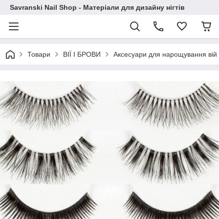
Savranski Nail Shop - Матеріали для дизайну нігтів
Товари
ВІЇ І БРОВИ
Аксесуари для нарощування вій 