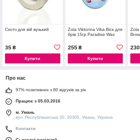
Скотч для вій вузький
Zola Viktorina Vika Віск для
Zola
брів 15гр Paradise Wax
Brow
35
255
230
₴
₴
Купити
Купити
Про нас
97% позитивних з 80 відгуків за рік
Працює з 05.03.2016
м. Умань
вул. Республіканська 30, 20305, Умань, Україна
Контакти
Сьогодні вихідний