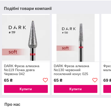
Подібні товари компанії
DARK Фреза алмазна
DARK Фреза алмазна
Фрез
No119 Почка довга
No130 червоний
мали
Червона 042
посилений конус 025
65
65
69
₴
₴
Купити
Купити
Про нас