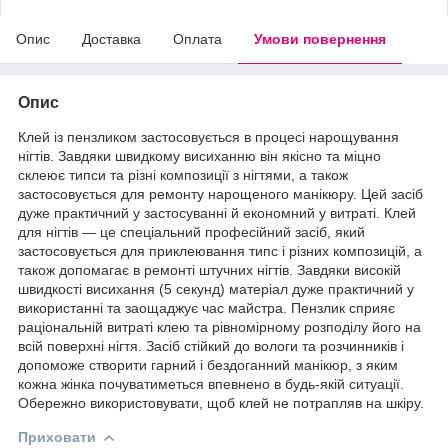
Опис
Доставка
Оплата
Умови повернення
Опис
Клей із пензликом застосовується в процесі нарощування
нігтів. Завдяки швидкому висиханню він якісно та міцно
склеює типси та різні композиції з нігтями, а також
застосовується для ремонту нарощеного манікюру. Цей засіб
дуже практичний у застосуванні й економний у витраті. Клей
для нігтів — це спеціальний професійний засіб, який
застосовується для приклеювання типс і різних композицій, а
також допомагає в ремонті штучних нігтів. Завдяки високій
швидкості висихання (5 секунд) матеріал дуже практичний у
використанні та заощаджує час майстра. Пензлик сприяє
раціональній витраті клею та рівномірному розподілу його на
всій поверхні нігтя. Засіб стійкий до вологи та розчинників і
допоможе створити гарний і бездоганний манікюр, з яким
кожна жінка почуватиметься впевнено в будь-якій ситуації.
Обережно використовувати, щоб клей не потрапляв на шкіру.
Приховати