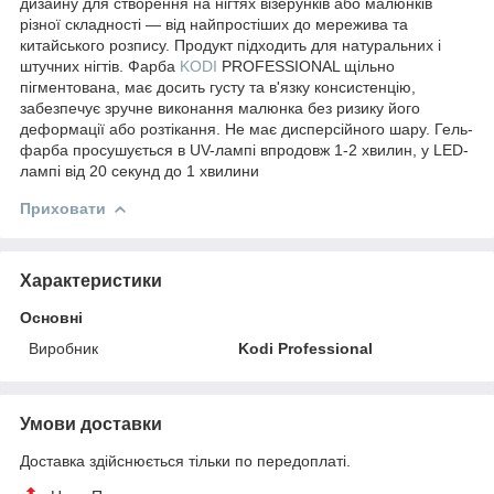
дизайну для створення на нігтях візерунків або малюнків
різної складності — від найпростіших до мережива та
китайського розпису. Продукт підходить для натуральних і
штучних нігтів. Фарба
KODI
PROFESSIONAL щільно
пігментована, має досить густу та в'язку консистенцію,
забезпечує зручне виконання малюнка без ризику його
деформації або розтікання. Не має дисперсійного шару. Гель-
фарба просушується в UV-лампі впродовж 1-2 хвилин, у LED-
лампі від 20 секунд до 1 хвилини
Приховати
Характеристики
Основні
Виробник
Kodi Professional
Умови доставки
Доставка здійснюється тільки по передоплаті.