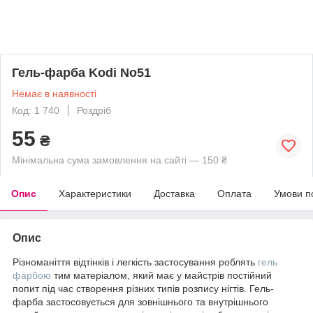
Гель-фарба Kodi No51
Немає в наявності
Код: 1 740
Роздріб
55
₴
Мінімальна сума замовлення на сайті — 150 ₴
Опис
Характеристики
Доставка
Оплата
Умови п
Опис
Різноманіття відтінків і легкість застосування роблять
гель
фарбою
тим матеріалом, який має у майстрів постійний
попит під час створення різних типів розпису нігтів. Гель-
фарба застосовується для зовнішнього та внутрішнього