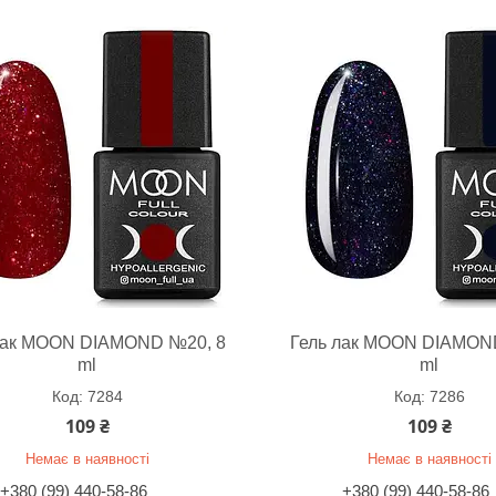
лак MOON DIAMOND №20, 8
Гель лак MOON DIAMON
ml
ml
7284
7286
109 ₴
109 ₴
Немає в наявності
Немає в наявності
+380 (99) 440-58-86
+380 (99) 440-58-86