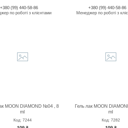
+380 (99) 440-58-86
+380 (99) 440-58-86
жер по роботі з клієнтами
Менеджер по роботі з клі
лак MOON DIAMOND №04 , 8
Гель лак MOON DIAMON
ml
ml
7244
7282
109 ₴
109 ₴