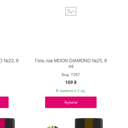
D №22, 8
Гель лак MOON DIAMOND №25, 8
ml
7287
109 ₴
В наявності 2 од.
Купити