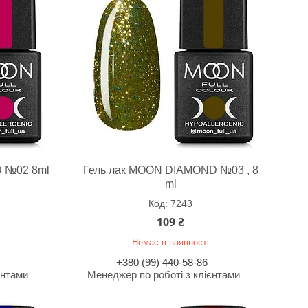
 №02 8ml
Гель лак MOON DIAMOND №03 , 8
ml
7243
109 ₴
Немає в наявності
+380 (99) 440-58-86
єнтами
Менеджер по роботі з клієнтами