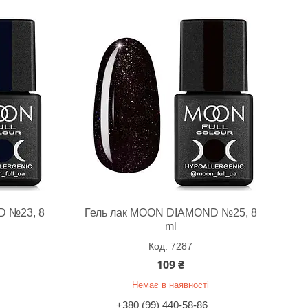
D №23, 8
Гель лак MOON DIAMOND №25, 8
ml
7287
109 ₴
Немає в наявності
+380 (99) 440-58-86