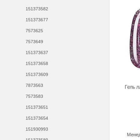
151373582
151373677
7573625
7573649
151373637
151373658
151373609
7873563
Гель 
7573583
151373651
151373654
151930993
Менед