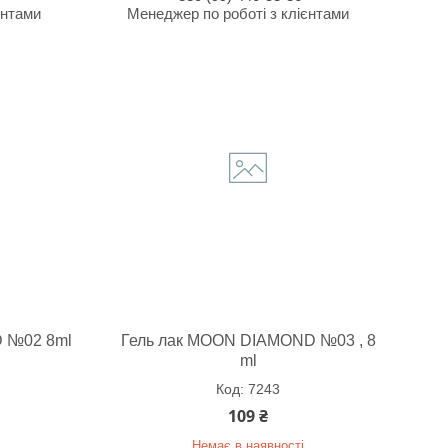
єнтами
Менеджер по роботі з клієнтами
 №02 8ml
Гель лак MOON DIAMOND №03 , 8
ml
7243
109 ₴
Немає в наявності