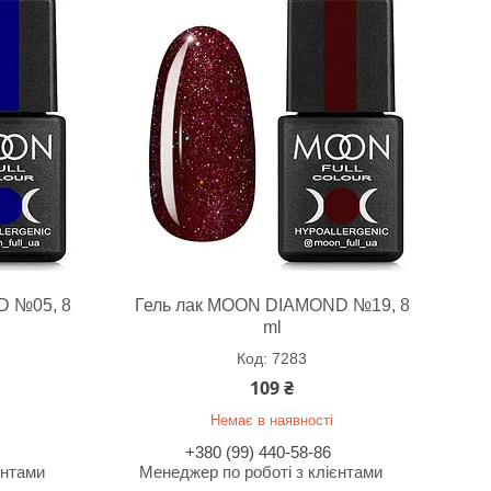
D №05, 8
Гель лак MOON DIAMOND №19, 8
ml
7283
109 ₴
Немає в наявності
+380 (99) 440-58-86
єнтами
Менеджер по роботі з клієнтами