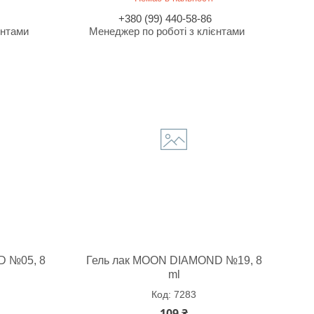
+380 (99) 440-58-86
єнтами
Менеджер по роботі з клієнтами
D №05, 8
Гель лак MOON DIAMOND №19, 8
ml
7283
109 ₴