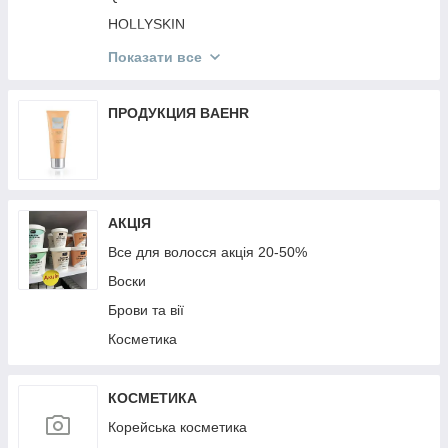
Мобільні аксесуари
HOLLYSKIN
Mr.SCRUBBER
Показати все
St. Moriz
Victoria's Secret
ПРОДУКЦИЯ BAEHR
КОРЕЙСЬКА КОСМЕТИКА
TopFace
MG
АКЦІЯ
Top Beauty
Все для волосся акція 20-50%
Воски
Брови та вії
Косметика
КОСМЕТИКА
Корейська косметика