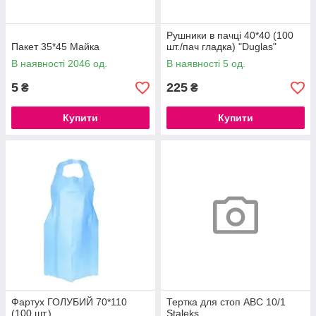
Рушники в пачці 40*40 (100
Пакет 35*45 Майка
шт./пач гладка) "Duglas"
В наявності 2046 од.
В наявності 5 од.
5
225
₴
₴
Купити
Купити
Фартух ГОЛУБИЙ 70*110
Тертка для стоп ABC 10/1
(100 шт.)
Staleks