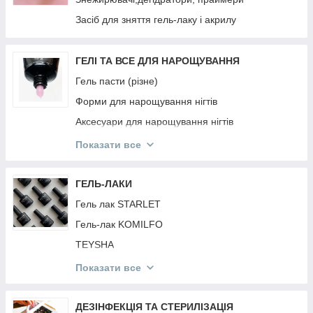
РЕЗИНКИ Invisibobble
Засіб для зняття гель-лаку і акрилу
PURING
BRELIL
ГЕЛІ ТА ВСЕ ДЛЯ НАРОЩУВАННЯ
JNOWA
Гель пасти (різне)
PROFIStyle
Форми для нарощування нігтів
MIRELLA
Аксесуари для нарощування нігтів
ARTISTO
Гель фарби
Показати все
ANAGANA
Гелі для нарощування нігтів
MOOD
Акрил Акрилгель
ГЕЛЬ-ЛАКИ
INEBRYA
Гель павутина
Гель лак STARLET
CONTEMPORA
Гель-лак KOMILFO
КРАБИКИ ТА РЕЗИНКИ
TEYSHA
DEEPLY
Гель лак KODI
Показати все
ESTEL
Гель лак FULL MOON
Топи і Бази Різне
ДЕЗІНФЕКЦІЯ ТА СТЕРИЛІЗАЦІЯ