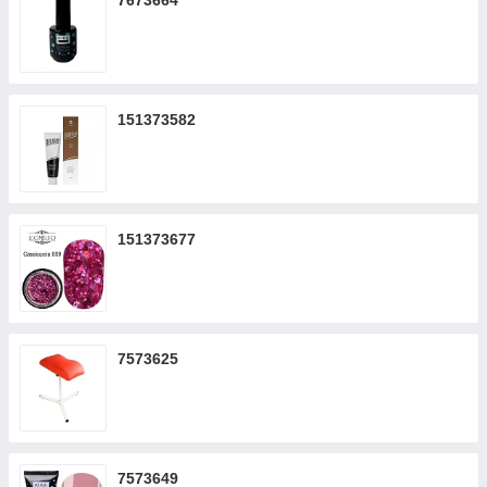
7673664
151373582
151373677
7573625
7573649