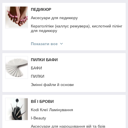
ПЕДИКЮР
Аксесуари для педикюру
Кератолітіки (каллус ремувера), кислотний пілінг
для педикюру
Педикюрні пилки
Показати все
Педикюрні інструменти
ПИЛКИ БАФИ
БАФИ
ПИЛКИ
Змінні файли й основи
ВІЇ І БРОВИ
Kodi Клеї Ламінування
I-Beauty
Аксесуари для нарощування вій та брів