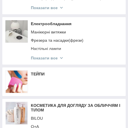
ReflectoCil
Показати все
ELAN
Levissime
Електрообладнання
ZOLA
Манікюрні витяжки
Кисті для брів
Фрезера та насадки(фрези)
Пінцети, ножнички для брів та аксесуари
Настільні лампи
NIKK MOLE
Перукарське Електрообладнання
Показати все
OKIS
Аерографія
SCULPTOR
Обладнання для дезінфекції та стерилізації
ТЕЙПИ
Лампи для манікюру
Кільцеві лампи
Батарейки
КОСМЕТИКА ДЛЯ ДОГЛЯДУ ЗА ОБЛИЧЧЯМ І
Стартові набори
ТІЛОМ
Ваги
BILOU
Подовжувачі, кабелі
Q+A