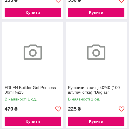
133
550
₴
₴
Купити
Купити
EDLEN Builder Gel Princess
Рушники в пачці 40*40 (100
30ml №25
шт./пач сітка) "Duglas"
В наявності 1 од.
В наявності 1 од.
470
225
₴
₴
Купити
Купити