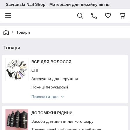
Savranski Nail Shop - Матеріали для дизайну нігтів
Товари
Товари
ВСЕ ДЛЯ ВОЛОССЯ
CHI
Аксесуари для перукаря
Ножиці перукарські
Гребінці
Показати все
Фартухи і Пенюари
Ellips
ДОПОМІЖНІ РІДИНИ
KAYPRO
Засоби для зняття липкого шару
NOOK
Знежирювачі,дегідратори, праймери