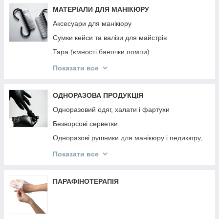
Інструмент OSTRO
МАТЕРІАЛИ ДЛЯ МАНІКЮРУ
Аксесуари для манікюру
Сумки кейси та валізи для майстрів
Тара (ємності,баночки,помпи)
Підлокітники
Показати все
Підставки для типс, лаків та гель-лаків,
пензликів, пилок
ОДНОРАЗОВА ПРОДУКЦІЯ
Панелі для лаків та гель-лаків
Одноразовий одяг, халати і фартухи
Безворсові серветки
Одноразові рушники для манікюру і педикюру,
простирадла
Показати все
Одноразові та багаторазові маски
Одноразові рукавички
ПАРАФІНОТЕРАПІЯ
Апельсинові палички