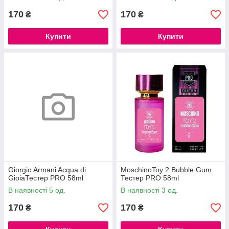
170
170
₴
₴
Купити
Купити
Giorgio Armani Acqua di
MoschinoToy 2 Bubble Gum
GioiaТестер PRO 58ml
Тестер PRO 58ml
В наявності 5 од.
В наявності 3 од.
170
170
₴
₴