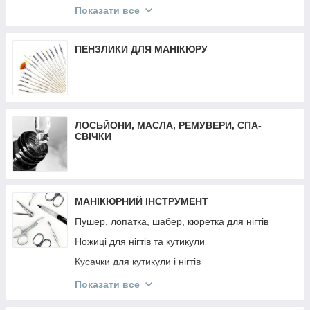
Трафарети для френча, дизайну, аерографії
Матеріали для депіляції
Показати все
Декор різне
Воскоплави
Втирка
Засоби до та після депіляції
ПЕНЗЛИКИ ДЛЯ МАНІКЮРУ
Декор Komilfo
Віск-касети
Слайдер дизайн
Плівки для манікюру та педикюру
ЛОСЬЙОНИ, МАСЛА, РЕМУВЕРИ, СПА-
СВІЧКИ
МАНІКЮРНИЙ ІНСТРУМЕНТ
Пушер, лопатка, шабер, кюретка для нігтів
Ножиці для нігтів та кутикули
Кусачки для кутикули і нігтів
Манікюрні набори
Показати все
Інструмент OLTON