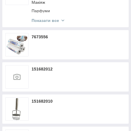
Макіяж
Парфуми
Кисти Make Up
Показати все
Косметика KODI
7673556
151682012
151682010