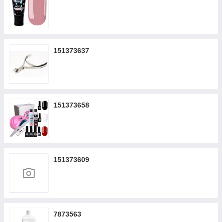
151373637
151373658
151373609
7873563