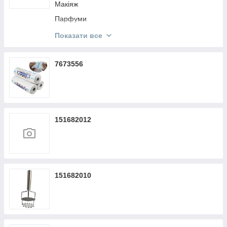
Макіяж
Парфуми
Кисти Make Up
Показати все
Косметика KODI
7673556
151682012
151682010