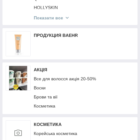
Мобільні аксесуари
HOLLYSKIN
Mr.SCRUBBER
Показати все
St. Moriz
Victoria's Secret
ПРОДУКЦИЯ BAEHR
КОРЕЙСЬКА КОСМЕТИКА
TopFace
MG
АКЦІЯ
Top Beauty
Все для волосся акція 20-50%
Воски
Брови та вії
Косметика
КОСМЕТИКА
Корейська косметика