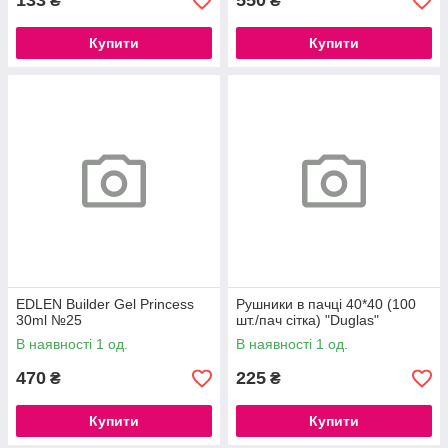
133
550
₴
₴
Купити
Купити
EDLEN Builder Gel Princess
Рушники в пачці 40*40 (100
30ml №25
шт./пач сітка) "Duglas"
В наявності 1 од.
В наявності 1 од.
470
225
₴
₴
Купити
Купити