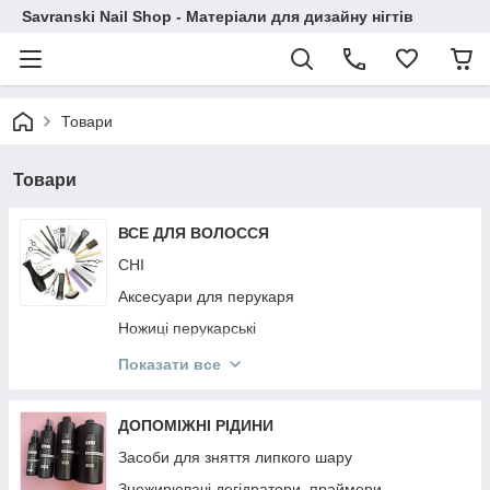
Savranski Nail Shop - Матеріали для дизайну нігтів
Товари
Товари
ВСЕ ДЛЯ ВОЛОССЯ
CHI
Аксесуари для перукаря
Ножиці перукарські
Гребінці
Показати все
Фартухи і Пенюари
Ellips
ДОПОМІЖНІ РІДИНИ
KAYPRO
Засоби для зняття липкого шару
NOOK
Знежирювачі,дегідратори, праймери