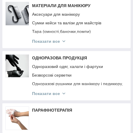
Інструмент OSTRO
МАТЕРІАЛИ ДЛЯ МАНІКЮРУ
Аксесуари для манікюру
Сумки кейси та валізи для майстрів
Тара (ємності,баночки,помпи)
Підлокітники
Показати все
Підставки для типс, лаків та гель-лаків,
пензликів, пилок
ОДНОРАЗОВА ПРОДУКЦІЯ
Панелі для лаків та гель-лаків
Одноразовий одяг, халати і фартухи
Безворсові серветки
Одноразові рушники для манікюру і педикюру,
простирадла
Показати все
Одноразові та багаторазові маски
Одноразові рукавички
ПАРАФІНОТЕРАПІЯ
Апельсинові палички