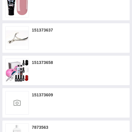
151373637
151373658
151373609
7873563