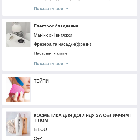
ReflectoCil
Показати все
ELAN
Levissime
Електрообладнання
ZOLA
Манікюрні витяжки
Кисті для брів
Фрезера та насадки(фрези)
Пінцети, ножнички для брів та аксесуари
Настільні лампи
NIKK MOLE
Перукарське Електрообладнання
Показати все
OKIS
Аерографія
SCULPTOR
Обладнання для дезінфекції та стерилізації
ТЕЙПИ
Лампи для манікюру
Кільцеві лампи
Батарейки
КОСМЕТИКА ДЛЯ ДОГЛЯДУ ЗА ОБЛИЧЧЯМ І
Стартові набори
ТІЛОМ
Ваги
BILOU
Подовжувачі, кабелі
Q+A