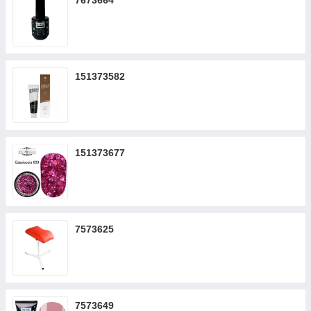
7673664
151373582
151373677
7573625
7573649