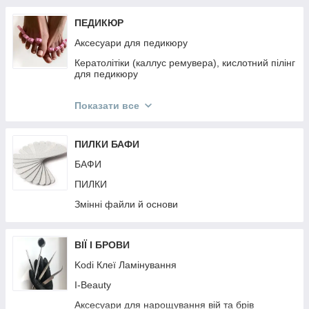
ПЕДИКЮР
Аксесуари для педикюру
Кератолітіки (каллус ремувера), кислотний пілінг
для педикюру
Педикюрні пилки
Показати все
Педикюрні інструменти
ПИЛКИ БАФИ
БАФИ
ПИЛКИ
Змінні файли й основи
ВІЇ І БРОВИ
Kodi Клеї Ламінування
I-Beauty
Аксесуари для нарощування вій та брів