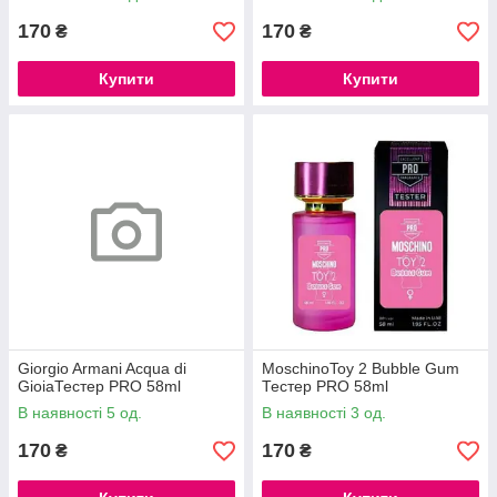
170
170
₴
₴
Купити
Купити
Giorgio Armani Acqua di
MoschinoToy 2 Bubble Gum
GioiaТестер PRO 58ml
Тестер PRO 58ml
В наявності 5 од.
В наявності 3 од.
170
170
₴
₴