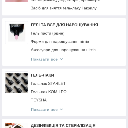
РЕЗИНКИ Invisibobble
Засіб для зняття гель-лаку і акрилу
PURING
BRELIL
ГЕЛІ ТА ВСЕ ДЛЯ НАРОЩУВАННЯ
JNOWA
Гель пасти (різне)
PROFIStyle
Форми для нарощування нігтів
MIRELLA
Аксесуари для нарощування нігтів
ARTISTO
Гель фарби
Показати все
ANAGANA
Гелі для нарощування нігтів
MOOD
Акрил Акрилгель
ГЕЛЬ-ЛАКИ
INEBRYA
Гель павутина
Гель лак STARLET
CONTEMPORA
Гель-лак KOMILFO
КРАБИКИ ТА РЕЗИНКИ
TEYSHA
DEEPLY
Гель лак KODI
Показати все
ESTEL
Гель лак FULL MOON
Топи і Бази Різне
ДЕЗІНФЕКЦІЯ ТА СТЕРИЛІЗАЦІЯ