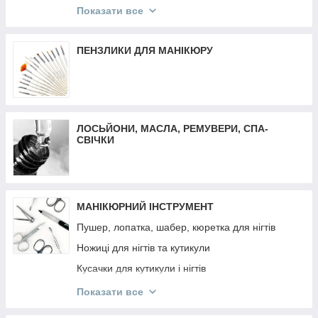
Трафарети для френча, дизайну, аерографії
Матеріали для депіляції
Показати все
Декор різне
Воскоплави
Втирка
Засоби до та після депіляції
ПЕНЗЛИКИ ДЛЯ МАНІКЮРУ
Декор Komilfo
Віск-касети
Слайдер дизайн
Плівки для манікюру та педикюру
ЛОСЬЙОНИ, МАСЛА, РЕМУВЕРИ, СПА-
СВІЧКИ
МАНІКЮРНИЙ ІНСТРУМЕНТ
Пушер, лопатка, шабер, кюретка для нігтів
Ножиці для нігтів та кутикули
Кусачки для кутикули і нігтів
Манікюрні набори
Показати все
Інструмент OLTON