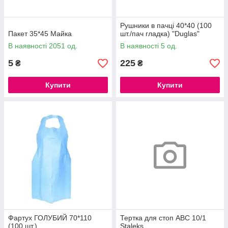
Рушники в пачці 40*40 (100
Пакет 35*45 Майка
шт./пач гладка) "Duglas"
В наявності 2051 од.
В наявності 5 од.
5
225
₴
₴
Купити
Купити
Фартух ГОЛУБИЙ 70*110
Тертка для стоп ABC 10/1
(100 шт.)
Staleks