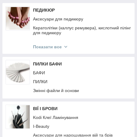
ПЕДИКЮР
Аксесуари для педикюру
Кератолітіки (каллус ремувера), кислотний пілінг
для педикюру
Педикюрні пилки
Показати все
Педикюрні інструменти
ПИЛКИ БАФИ
БАФИ
ПИЛКИ
Змінні файли й основи
ВІЇ І БРОВИ
Kodi Клеї Ламінування
I-Beauty
Аксесуари для нарощування вій та брів