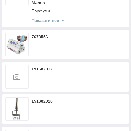
Макіяж
Парфуми
Кисти Make Up
Показати все
Косметика KODI
7673556
151682012
151682010