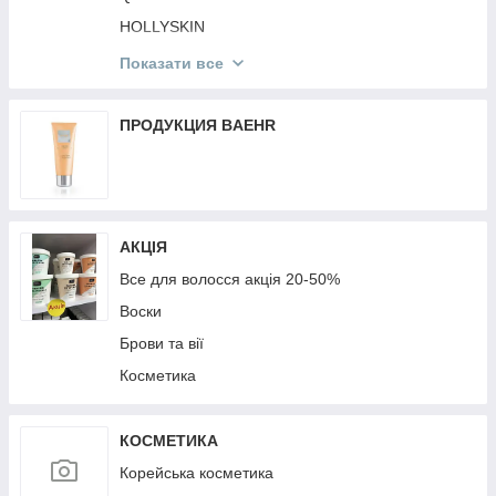
Мобільні аксесуари
HOLLYSKIN
Mr.SCRUBBER
Показати все
St. Moriz
Victoria's Secret
ПРОДУКЦИЯ BAEHR
КОРЕЙСЬКА КОСМЕТИКА
TopFace
MG
АКЦІЯ
Top Beauty
Все для волосся акція 20-50%
Воски
Брови та вії
Косметика
КОСМЕТИКА
Корейська косметика