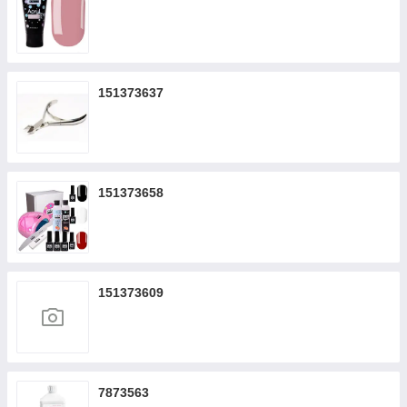
151373637
151373658
151373609
7873563