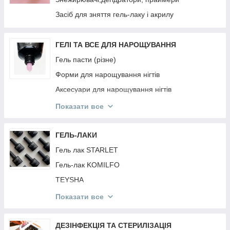
РЕЗИНКИ Invisibobble
Засіб для зняття гель-лаку і акрилу
PURING
BRELIL
ГЕЛІ ТА ВСЕ ДЛЯ НАРОЩУВАННЯ
JNOWA
Гель пасти (різне)
PROFIStyle
Форми для нарощування нігтів
MIRELLA
Аксесуари для нарощування нігтів
ARTISTO
Гель фарби
Показати все
ANAGANA
Гелі для нарощування нігтів
MOOD
Акрил Акрилгель
ГЕЛЬ-ЛАКИ
INEBRYA
Гель павутина
Гель лак STARLET
CONTEMPORA
Гель-лак KOMILFO
КРАБИКИ ТА РЕЗИНКИ
TEYSHA
DEEPLY
Гель лак KODI
Показати все
ESTEL
Гель лак FULL MOON
Топи і Бази Різне
ДЕЗІНФЕКЦІЯ ТА СТЕРИЛІЗАЦІЯ