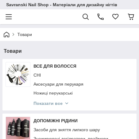
Savranski Nail Shop - Матеріали для дизайну нігтів
Товари
Товари
ВСЕ ДЛЯ ВОЛОССЯ
CHI
Аксесуари для перукаря
Ножиці перукарські
Гребінці
Показати все
Фартухи і Пенюари
Ellips
ДОПОМІЖНІ РІДИНИ
KAYPRO
Засоби для зняття липкого шару
NOOK
Знежирювачі,дегідратори, праймери