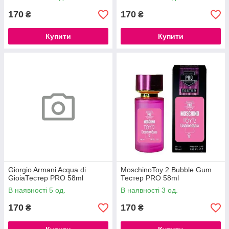
170
170
₴
₴
Купити
Купити
Giorgio Armani Acqua di
MoschinoToy 2 Bubble Gum
GioiaТестер PRO 58ml
Тестер PRO 58ml
В наявності 5 од.
В наявності 3 од.
170
170
₴
₴