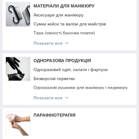
Інструмент OSTRO
МАТЕРІАЛИ ДЛЯ МАНІКЮРУ
Аксесуари для манікюру
Сумки кейси та валізи для майстрів
Тара (ємності,баночки,помпи)
Підлокітники
Показати все
Підставки для типс, лаків та гель-лаків,
пензликів, пилок
ОДНОРАЗОВА ПРОДУКЦІЯ
Панелі для лаків та гель-лаків
Одноразовий одяг, халати і фартухи
Безворсові серветки
Одноразові рушники для манікюру і педикюру,
простирадла
Показати все
Одноразові та багаторазові маски
Одноразові рукавички
ПАРАФІНОТЕРАПІЯ
Апельсинові палички