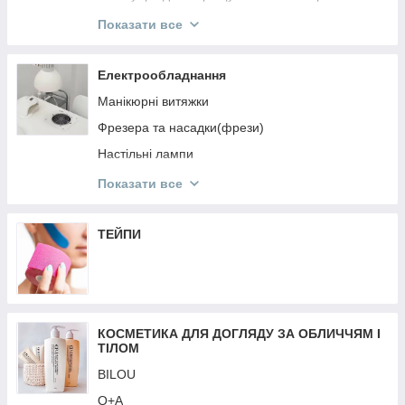
ReflectoCil
Показати все
ELAN
Levissime
Електрообладнання
ZOLA
Манікюрні витяжки
Кисті для брів
Фрезера та насадки(фрези)
Пінцети, ножнички для брів та аксесуари
Настільні лампи
NIKK MOLE
Перукарське Електрообладнання
Показати все
OKIS
Аерографія
SCULPTOR
Обладнання для дезінфекції та стерилізації
ТЕЙПИ
Лампи для манікюру
Кільцеві лампи
Батарейки
КОСМЕТИКА ДЛЯ ДОГЛЯДУ ЗА ОБЛИЧЧЯМ І
Стартові набори
ТІЛОМ
Ваги
BILOU
Подовжувачі, кабелі
Q+A