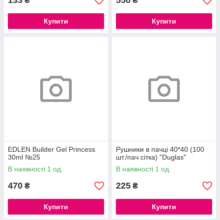
133
550
₴
₴
Купити
Купити
EDLEN Builder Gel Princess
Рушники в пачці 40*40 (100
30ml №25
шт./пач сітка) "Duglas"
В наявності 1 од.
В наявності 1 од.
470
225
₴
₴
Купити
Купити