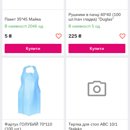
Рушники в пачці 40*40 (100
Пакет 35*45 Майка
шт./пач гладка) "Duglas"
В наявності 2046 од.
В наявності 5 од.
5
225
₴
₴
Купити
Купити
Фартух ГОЛУБИЙ 70*110
Тертка для стоп ABC 10/1
(100 шт.)
Staleks