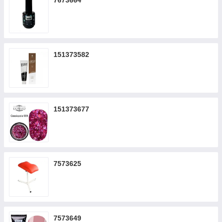
7673664
151373582
151373677
7573625
7573649