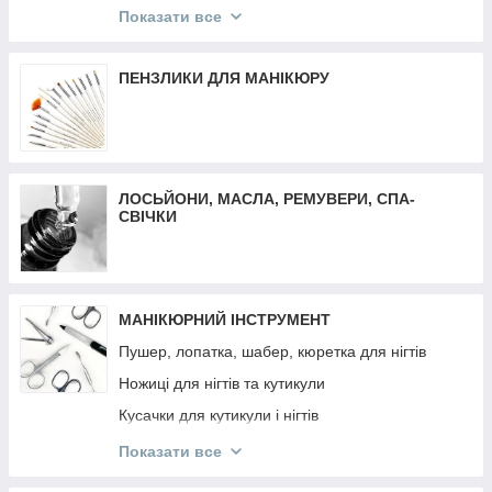
Трафарети для френча, дизайну, аерографії
Матеріали для депіляції
Показати все
Декор різне
Воскоплави
Втирка
Засоби до та після депіляції
ПЕНЗЛИКИ ДЛЯ МАНІКЮРУ
Декор Komilfo
Віск-касети
Слайдер дизайн
Плівки для манікюру та педикюру
ЛОСЬЙОНИ, МАСЛА, РЕМУВЕРИ, СПА-
СВІЧКИ
МАНІКЮРНИЙ ІНСТРУМЕНТ
Пушер, лопатка, шабер, кюретка для нігтів
Ножиці для нігтів та кутикули
Кусачки для кутикули і нігтів
Манікюрні набори
Показати все
Інструмент OLTON