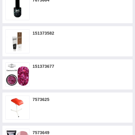
7673664
151373582
151373677
7573625
7573649