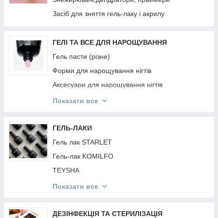
РЕЗИНКИ Invisibobble
Засіб для зняття гель-лаку і акрилу
PURING
BRELIL
ГЕЛІ ТА ВСЕ ДЛЯ НАРОЩУВАННЯ
JNOWA
Гель пасти (різне)
PROFIStyle
Форми для нарощування нігтів
MIRELLA
Аксесуари для нарощування нігтів
ARTISTO
Гель фарби
Показати все
ANAGANA
Гелі для нарощування нігтів
MOOD
Акрил Акрилгель
ГЕЛЬ-ЛАКИ
INEBRYA
Гель павутина
Гель лак STARLET
CONTEMPORA
Гель-лак KOMILFO
КРАБИКИ ТА РЕЗИНКИ
TEYSHA
DEEPLY
Гель лак KODI
Показати все
ESTEL
Гель лак FULL MOON
Топи і Бази Різне
ДЕЗІНФЕКЦІЯ ТА СТЕРИЛІЗАЦІЯ