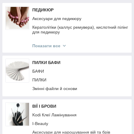
ПЕДИКЮР
Аксесуари для педикюру
Кератолітіки (каллус ремувера), кислотний пілінг
для педикюру
Педикюрні пилки
Показати все
Педикюрні інструменти
ПИЛКИ БАФИ
БАФИ
ПИЛКИ
Змінні файли й основи
ВІЇ І БРОВИ
Kodi Клеї Ламінування
I-Beauty
Аксесуари для нарощування вій та брів