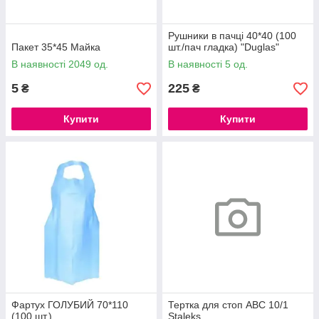
Рушники в пачці 40*40 (100
Пакет 35*45 Майка
шт./пач гладка) "Duglas"
В наявності 2049 од.
В наявності 5 од.
5
225
₴
₴
Купити
Купити
Фартух ГОЛУБИЙ 70*110
Тертка для стоп ABC 10/1
(100 шт.)
Staleks