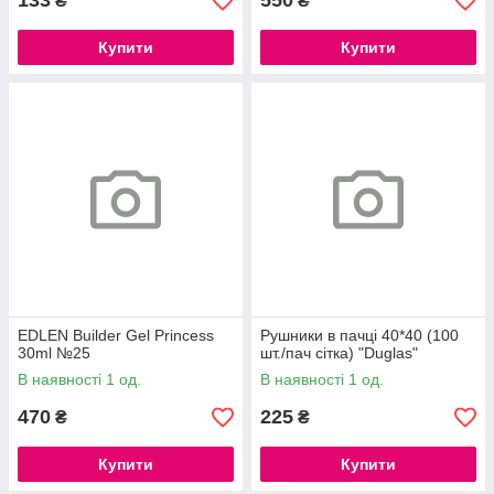
133
550
₴
₴
Купити
Купити
EDLEN Builder Gel Princess
Рушники в пачці 40*40 (100
30ml №25
шт./пач сітка) "Duglas"
В наявності 1 од.
В наявності 1 од.
470
225
₴
₴
Купити
Купити