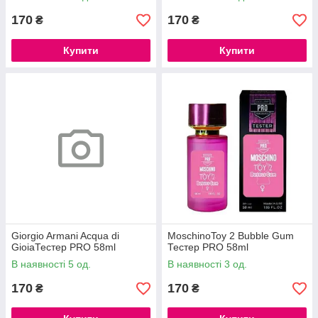
170
170
₴
₴
Купити
Купити
Giorgio Armani Acqua di
MoschinoToy 2 Bubble Gum
GioiaТестер PRO 58ml
Тестер PRO 58ml
В наявності 5 од.
В наявності 3 од.
170
170
₴
₴