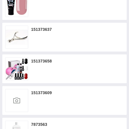
151373637
151373658
151373609
7873563