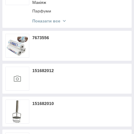
Макіяж
Парфуми
Кисти Make Up
Показати все
Косметика KODI
7673556
151682012
151682010