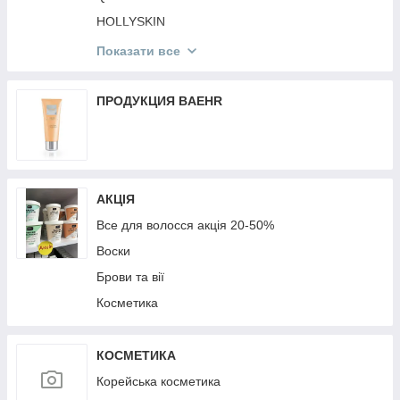
Мобільні аксесуари
HOLLYSKIN
Mr.SCRUBBER
Показати все
St. Moriz
Victoria's Secret
ПРОДУКЦИЯ BAEHR
КОРЕЙСЬКА КОСМЕТИКА
TopFace
MG
АКЦІЯ
Top Beauty
Все для волосся акція 20-50%
Воски
Брови та вії
Косметика
КОСМЕТИКА
Корейська косметика