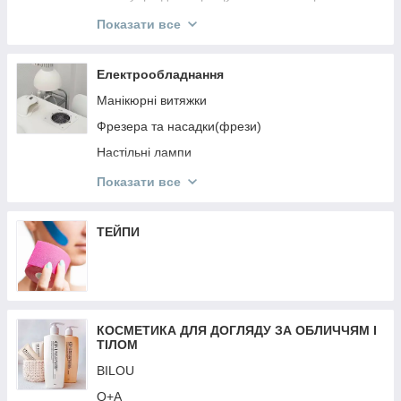
ReflectoCil
Показати все
ELAN
Levissime
Електрообладнання
ZOLA
Манікюрні витяжки
Кисті для брів
Фрезера та насадки(фрези)
Пінцети, ножнички для брів та аксесуари
Настільні лампи
NIKK MOLE
Перукарське Електрообладнання
Показати все
OKIS
Аерографія
SCULPTOR
Обладнання для дезінфекції та стерилізації
ТЕЙПИ
Лампи для манікюру
Кільцеві лампи
Батарейки
КОСМЕТИКА ДЛЯ ДОГЛЯДУ ЗА ОБЛИЧЧЯМ І
Стартові набори
ТІЛОМ
Ваги
BILOU
Подовжувачі, кабелі
Q+A