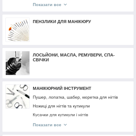
Трафарети для френча, дизайну, аерографії
Матеріали для депіляції
Показати все
Декор різне
Воскоплави
Втирка
Засоби до та після депіляції
ПЕНЗЛИКИ ДЛЯ МАНІКЮРУ
Декор Komilfo
Віск-касети
Слайдер дизайн
Плівки для манікюру та педикюру
ЛОСЬЙОНИ, МАСЛА, РЕМУВЕРИ, СПА-
СВІЧКИ
МАНІКЮРНИЙ ІНСТРУМЕНТ
Пушер, лопатка, шабер, кюретка для нігтів
Ножиці для нігтів та кутикули
Кусачки для кутикули і нігтів
Манікюрні набори
Показати все
Інструмент OLTON