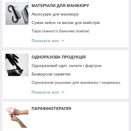
Інструмент OSTRO
МАТЕРІАЛИ ДЛЯ МАНІКЮРУ
Аксесуари для манікюру
Сумки кейси та валізи для майстрів
Тара (ємності,баночки,помпи)
Підлокітники
Показати все
Підставки для типс, лаків та гель-лаків,
пензликів, пилок
ОДНОРАЗОВА ПРОДУКЦІЯ
Панелі для лаків та гель-лаків
Одноразовий одяг, халати і фартухи
Безворсові серветки
Одноразові рушники для манікюру і педикюру,
простирадла
Показати все
Одноразові та багаторазові маски
Одноразові рукавички
ПАРАФІНОТЕРАПІЯ
Апельсинові палички