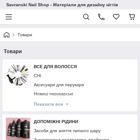
Savranski Nail Shop - Матеріали для дизайну нігтів
Товари
Товари
ВСЕ ДЛЯ ВОЛОССЯ
CHI
Аксесуари для перукаря
Ножиці перукарські
Гребінці
Показати все
Фартухи і Пенюари
Ellips
ДОПОМІЖНІ РІДИНИ
KAYPRO
Засоби для зняття липкого шару
NOOK
Знежирювачі,дегідратори, праймери