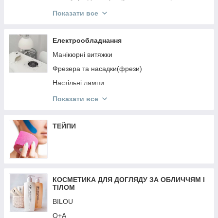
ReflectoCil
Показати все
ELAN
Levissime
Електрообладнання
ZOLA
Манікюрні витяжки
Кисті для брів
Фрезера та насадки(фрези)
Пінцети, ножнички для брів та аксесуари
Настільні лампи
NIKK MOLE
Перукарське Електрообладнання
Показати все
OKIS
Аерографія
SCULPTOR
Обладнання для дезінфекції та стерилізації
ТЕЙПИ
Лампи для манікюру
Кільцеві лампи
Батарейки
КОСМЕТИКА ДЛЯ ДОГЛЯДУ ЗА ОБЛИЧЧЯМ І
Стартові набори
ТІЛОМ
Ваги
BILOU
Подовжувачі, кабелі
Q+A