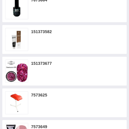
7673664
151373582
151373677
7573625
7573649