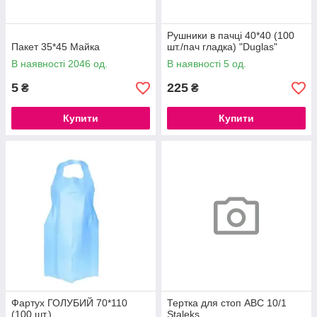
Рушники в пачці 40*40 (100
Пакет 35*45 Майка
шт./пач гладка) "Duglas"
В наявності 2046 од.
В наявності 5 од.
5
225
₴
₴
Купити
Купити
Фартух ГОЛУБИЙ 70*110
Тертка для стоп ABC 10/1
(100 шт.)
Staleks