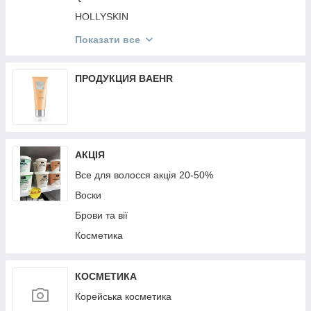
Мобільні аксесуари
HOLLYSKIN
Mr.SCRUBBER
Показати все
St. Moriz
Victoria's Secret
ПРОДУКЦИЯ BAEHR
КОРЕЙСЬКА КОСМЕТИКА
TopFace
MG
АКЦІЯ
Top Beauty
Все для волосся акція 20-50%
Воски
Брови та вії
Косметика
КОСМЕТИКА
Корейська косметика