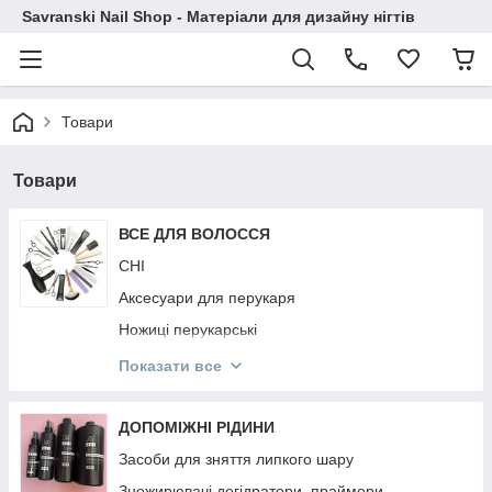
Savranski Nail Shop - Матеріали для дизайну нігтів
Товари
Товари
ВСЕ ДЛЯ ВОЛОССЯ
CHI
Аксесуари для перукаря
Ножиці перукарські
Гребінці
Показати все
Фартухи і Пенюари
Ellips
ДОПОМІЖНІ РІДИНИ
KAYPRO
Засоби для зняття липкого шару
NOOK
Знежирювачі,дегідратори, праймери