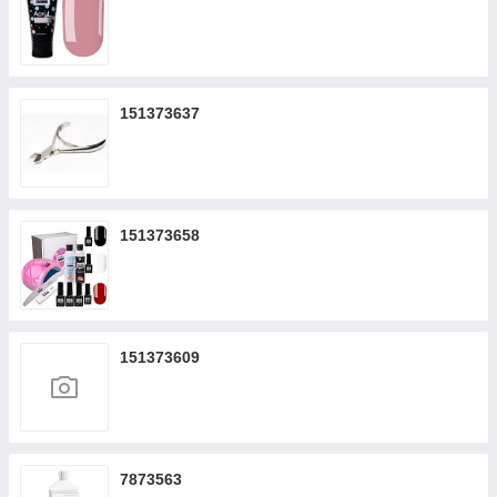
151373637
151373658
151373609
7873563