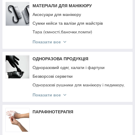
Інструмент OSTRO
МАТЕРІАЛИ ДЛЯ МАНІКЮРУ
Аксесуари для манікюру
Сумки кейси та валізи для майстрів
Тара (ємності,баночки,помпи)
Підлокітники
Показати все
Підставки для типс, лаків та гель-лаків,
пензликів, пилок
ОДНОРАЗОВА ПРОДУКЦІЯ
Панелі для лаків та гель-лаків
Одноразовий одяг, халати і фартухи
Безворсові серветки
Одноразові рушники для манікюру і педикюру,
простирадла
Показати все
Одноразові та багаторазові маски
Одноразові рукавички
ПАРАФІНОТЕРАПІЯ
Апельсинові палички