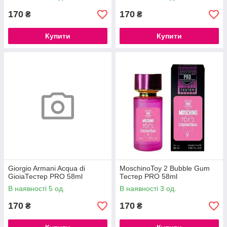
170
170
₴
₴
Купити
Купити
Giorgio Armani Acqua di
MoschinoToy 2 Bubble Gum
GioiaТестер PRO 58ml
Тестер PRO 58ml
В наявності 5 од.
В наявності 3 од.
170
170
₴
₴