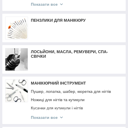
Трафарети для френча, дизайну, аерографії
Матеріали для депіляції
Показати все
Декор різне
Воскоплави
Втирка
Засоби до та після депіляції
ПЕНЗЛИКИ ДЛЯ МАНІКЮРУ
Декор Komilfo
Віск-касети
Слайдер дизайн
Плівки для манікюру та педикюру
ЛОСЬЙОНИ, МАСЛА, РЕМУВЕРИ, СПА-
СВІЧКИ
МАНІКЮРНИЙ ІНСТРУМЕНТ
Пушер, лопатка, шабер, кюретка для нігтів
Ножиці для нігтів та кутикули
Кусачки для кутикули і нігтів
Манікюрні набори
Показати все
Інструмент OLTON