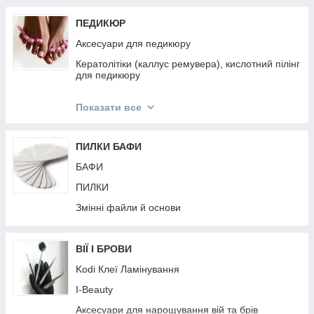
ПЕДИКЮР
Аксесуари для педикюру
Кератолітіки (каллус ремувера), кислотний пілінг
для педикюру
Педикюрні пилки
Показати все
Педикюрні інструменти
ПИЛКИ БАФИ
БАФИ
ПИЛКИ
Змінні файли й основи
ВІЇ І БРОВИ
Kodi Клеї Ламінування
I-Beauty
Аксесуари для нарощування вій та брів