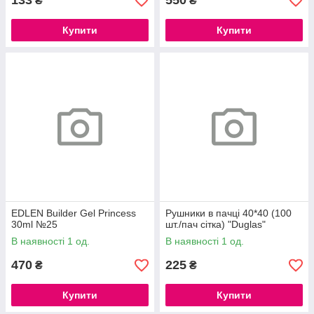
133
550
₴
₴
Купити
Купити
EDLEN Builder Gel Princess
Рушники в пачці 40*40 (100
30ml №25
шт./пач сітка) "Duglas"
В наявності 1 од.
В наявності 1 од.
470
225
₴
₴
Купити
Купити