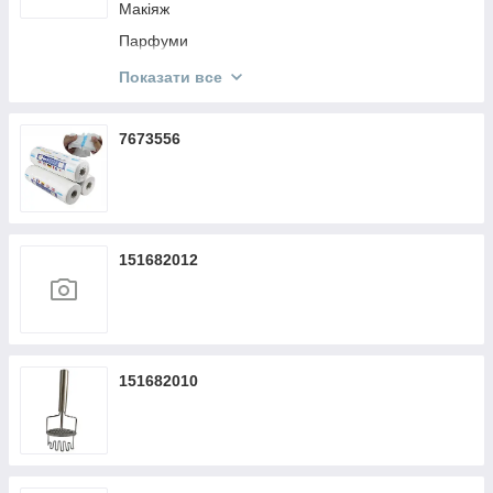
Макіяж
Парфуми
Кисти Make Up
Показати все
Косметика KODI
7673556
151682012
151682010