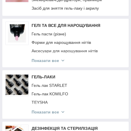
РЕЗИНКИ Invisibobble
Засіб для зняття гель-лаку і акрилу
PURING
BRELIL
ГЕЛІ ТА ВСЕ ДЛЯ НАРОЩУВАННЯ
JNOWA
Гель пасти (різне)
PROFIStyle
Форми для нарощування нігтів
MIRELLA
Аксесуари для нарощування нігтів
ARTISTO
Гель фарби
Показати все
ANAGANA
Гелі для нарощування нігтів
MOOD
Акрил Акрилгель
ГЕЛЬ-ЛАКИ
INEBRYA
Гель павутина
Гель лак STARLET
CONTEMPORA
Гель-лак KOMILFO
КРАБИКИ ТА РЕЗИНКИ
TEYSHA
DEEPLY
Гель лак KODI
Показати все
ESTEL
Гель лак FULL MOON
Топи і Бази Різне
ДЕЗІНФЕКЦІЯ ТА СТЕРИЛІЗАЦІЯ