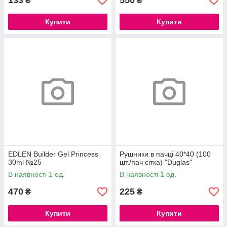
133
550
₴
₴
Купити
Купити
EDLEN Builder Gel Princess
Рушники в пачці 40*40 (100
30ml №25
шт./пач сітка) "Duglas"
В наявності 1 од.
В наявності 1 од.
470
225
₴
₴
Купити
Купити