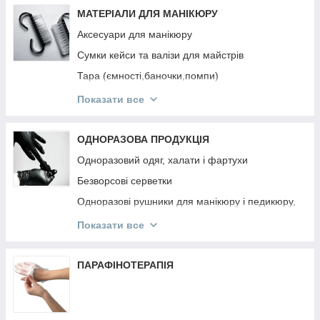
Інструмент OSTRO
МАТЕРІАЛИ ДЛЯ МАНІКЮРУ
Аксесуари для манікюру
Сумки кейси та валізи для майстрів
Тара (ємності,баночки,помпи)
Підлокітники
Показати все
Підставки для типс, лаків та гель-лаків,
пензликів, пилок
ОДНОРАЗОВА ПРОДУКЦІЯ
Панелі для лаків та гель-лаків
Одноразовий одяг, халати і фартухи
Безворсові серветки
Одноразові рушники для манікюру і педикюру,
простирадла
Показати все
Одноразові та багаторазові маски
Одноразові рукавички
ПАРАФІНОТЕРАПІЯ
Апельсинові палички