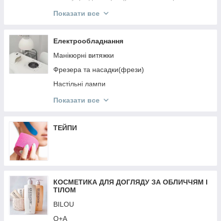
ReflectoCil
Показати все
ELAN
Levissime
Електрообладнання
ZOLA
Манікюрні витяжки
Кисті для брів
Фрезера та насадки(фрези)
Пінцети, ножнички для брів та аксесуари
Настільні лампи
NIKK MOLE
Перукарське Електрообладнання
Показати все
OKIS
Аерографія
SCULPTOR
Обладнання для дезінфекції та стерилізації
ТЕЙПИ
Лампи для манікюру
Кільцеві лампи
Батарейки
КОСМЕТИКА ДЛЯ ДОГЛЯДУ ЗА ОБЛИЧЧЯМ І
Стартові набори
ТІЛОМ
Ваги
BILOU
Подовжувачі, кабелі
Q+A