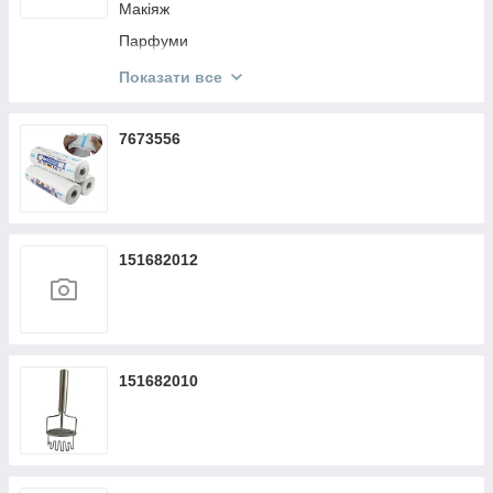
Макіяж
Парфуми
Кисти Make Up
Показати все
Косметика KODI
7673556
151682012
151682010