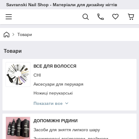
Savranski Nail Shop - Матеріали для дизайну нігтів
Товари
Товари
ВСЕ ДЛЯ ВОЛОССЯ
CHI
Аксесуари для перукаря
Ножиці перукарські
Гребінці
Показати все
Фартухи і Пенюари
Ellips
ДОПОМІЖНІ РІДИНИ
KAYPRO
Засоби для зняття липкого шару
NOOK
Знежирювачі,дегідратори, праймери