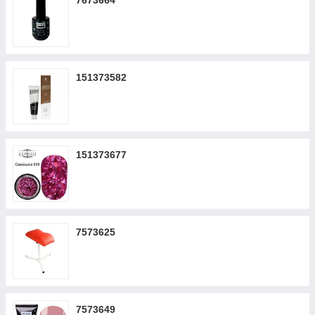
7673664
151373582
151373677
7573625
7573649