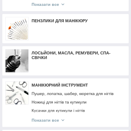
Трафарети для френча, дизайну, аерографії
Матеріали для депіляції
Показати все
Декор різне
Воскоплави
Втирка
Засоби до та після депіляції
ПЕНЗЛИКИ ДЛЯ МАНІКЮРУ
Декор Komilfo
Віск-касети
Слайдер дизайн
Плівки для манікюру та педикюру
ЛОСЬЙОНИ, МАСЛА, РЕМУВЕРИ, СПА-
СВІЧКИ
МАНІКЮРНИЙ ІНСТРУМЕНТ
Пушер, лопатка, шабер, кюретка для нігтів
Ножиці для нігтів та кутикули
Кусачки для кутикули і нігтів
Манікюрні набори
Показати все
Інструмент OLTON