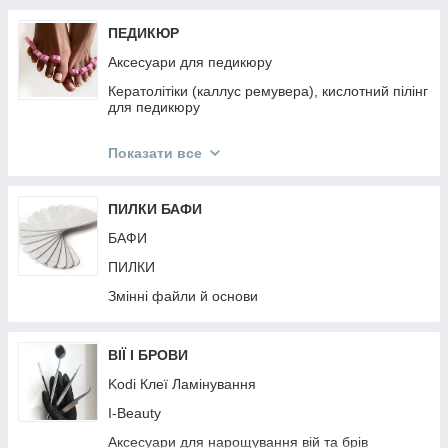
ПЕДИКЮР
Аксесуари для педикюру
Кератолітіки (каллус ремувера), кислотний пілінг
для педикюру
Педикюрні пилки
Показати все
Педикюрні інструменти
ПИЛКИ БАФИ
БАФИ
ПИЛКИ
Змінні файли й основи
ВІЇ І БРОВИ
Kodi Клеї Ламінування
I-Beauty
Аксесуари для нарощування вій та брів