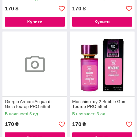
170
170
₴
₴
Купити
Купити
Giorgio Armani Acqua di
MoschinoToy 2 Bubble Gum
GioiaТестер PRO 58ml
Тестер PRO 58ml
В наявності 5 од.
В наявності 3 од.
170
170
₴
₴