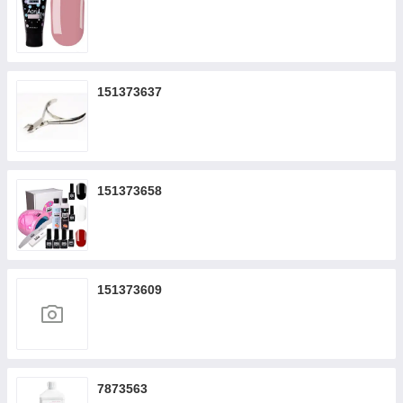
151373637
151373658
151373609
7873563