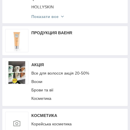
Мобільні аксесуари
HOLLYSKIN
Mr.SCRUBBER
Показати все
St. Moriz
Victoria's Secret
ПРОДУКЦИЯ BAEHR
КОРЕЙСЬКА КОСМЕТИКА
TopFace
MG
АКЦІЯ
Top Beauty
Все для волосся акція 20-50%
Воски
Брови та вії
Косметика
КОСМЕТИКА
Корейська косметика