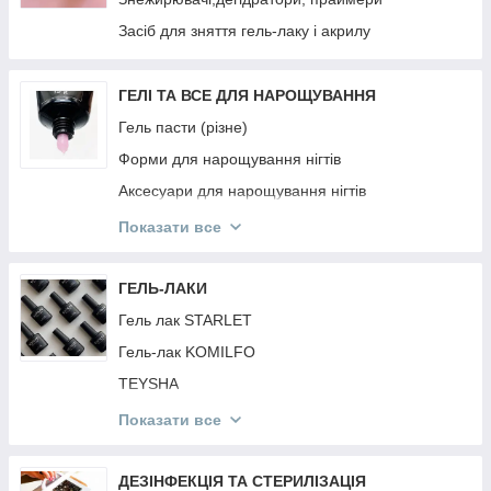
РЕЗИНКИ Invisibobble
Засіб для зняття гель-лаку і акрилу
PURING
BRELIL
ГЕЛІ ТА ВСЕ ДЛЯ НАРОЩУВАННЯ
JNOWA
Гель пасти (різне)
PROFIStyle
Форми для нарощування нігтів
MIRELLA
Аксесуари для нарощування нігтів
ARTISTO
Гель фарби
Показати все
ANAGANA
Гелі для нарощування нігтів
MOOD
Акрил Акрилгель
ГЕЛЬ-ЛАКИ
INEBRYA
Гель павутина
Гель лак STARLET
CONTEMPORA
Гель-лак KOMILFO
КРАБИКИ ТА РЕЗИНКИ
TEYSHA
DEEPLY
Гель лак KODI
Показати все
ESTEL
Гель лак FULL MOON
Топи і Бази Різне
ДЕЗІНФЕКЦІЯ ТА СТЕРИЛІЗАЦІЯ