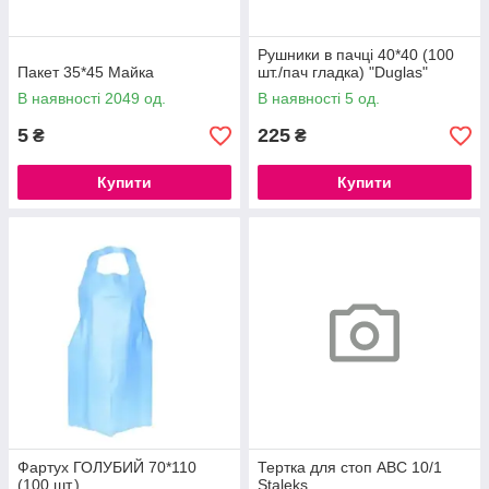
Рушники в пачці 40*40 (100
Пакет 35*45 Майка
шт./пач гладка) "Duglas"
В наявності 2049 од.
В наявності 5 од.
5
225
₴
₴
Купити
Купити
Фартух ГОЛУБИЙ 70*110
Тертка для стоп ABC 10/1
(100 шт.)
Staleks