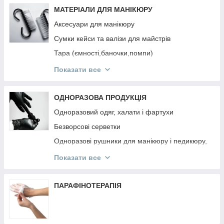
Інструмент OSTRO
МАТЕРІАЛИ ДЛЯ МАНІКЮРУ
Аксесуари для манікюру
Сумки кейси та валізи для майстрів
Тара (ємності,баночки,помпи)
Підлокітники
Показати все
Підставки для типс, лаків та гель-лаків,
пензликів, пилок
ОДНОРАЗОВА ПРОДУКЦІЯ
Панелі для лаків та гель-лаків
Одноразовий одяг, халати і фартухи
Безворсові серветки
Одноразові рушники для манікюру і педикюру,
простирадла
Показати все
Одноразові та багаторазові маски
Одноразові рукавички
ПАРАФІНОТЕРАПІЯ
Апельсинові палички