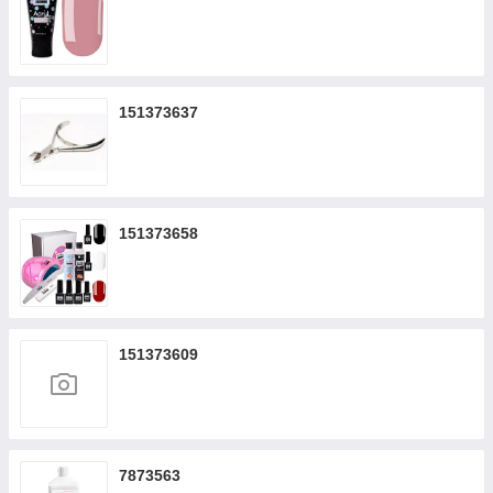
151373637
151373658
151373609
7873563