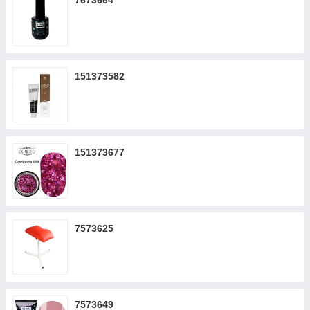
7673664
151373582
151373677
7573625
7573649