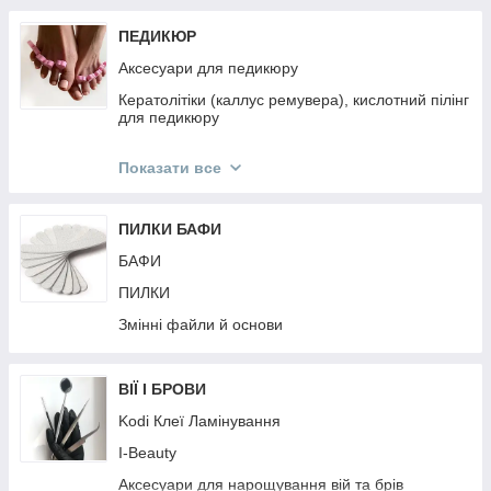
ПЕДИКЮР
Аксесуари для педикюру
Кератолітіки (каллус ремувера), кислотний пілінг
для педикюру
Педикюрні пилки
Показати все
Педикюрні інструменти
ПИЛКИ БАФИ
БАФИ
ПИЛКИ
Змінні файли й основи
ВІЇ І БРОВИ
Kodi Клеї Ламінування
I-Beauty
Аксесуари для нарощування вій та брів