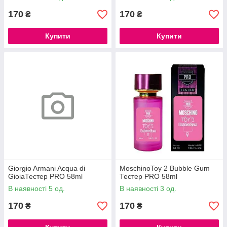
170
170
₴
₴
Купити
Купити
Giorgio Armani Acqua di
MoschinoToy 2 Bubble Gum
GioiaТестер PRO 58ml
Тестер PRO 58ml
В наявності 5 од.
В наявності 3 од.
170
170
₴
₴