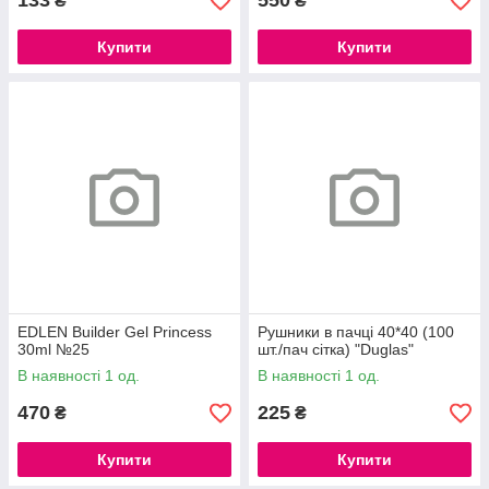
133
550
₴
₴
Купити
Купити
EDLEN Builder Gel Princess
Рушники в пачці 40*40 (100
30ml №25
шт./пач сітка) "Duglas"
В наявності 1 од.
В наявності 1 од.
470
225
₴
₴
Купити
Купити