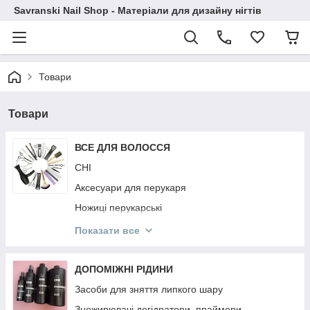
Savranski Nail Shop - Матеріали для дизайну нігтів
Товари
Товари
ВСЕ ДЛЯ ВОЛОССЯ
CHI
Аксесуари для перукаря
Ножиці перукарські
Гребінці
Показати все
Фартухи і Пенюари
Ellips
ДОПОМІЖНІ РІДИНИ
KAYPRO
Засоби для зняття липкого шару
NOOK
Знежирювачі,дегідратори, праймери