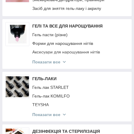
РЕЗИНКИ Invisibobble
Засіб для зняття гель-лаку і акрилу
PURING
BRELIL
ГЕЛІ ТА ВСЕ ДЛЯ НАРОЩУВАННЯ
JNOWA
Гель пасти (різне)
PROFIStyle
Форми для нарощування нігтів
MIRELLA
Аксесуари для нарощування нігтів
ARTISTO
Гель фарби
Показати все
ANAGANA
Гелі для нарощування нігтів
MOOD
Акрил Акрилгель
ГЕЛЬ-ЛАКИ
INEBRYA
Гель павутина
Гель лак STARLET
CONTEMPORA
Гель-лак KOMILFO
КРАБИКИ ТА РЕЗИНКИ
TEYSHA
DEEPLY
Гель лак KODI
Показати все
ESTEL
Гель лак FULL MOON
Топи і Бази Різне
ДЕЗІНФЕКЦІЯ ТА СТЕРИЛІЗАЦІЯ