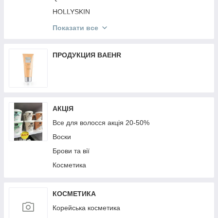
Мобільні аксесуари
HOLLYSKIN
Mr.SCRUBBER
Показати все
St. Moriz
Victoria's Secret
ПРОДУКЦИЯ BAEHR
КОРЕЙСЬКА КОСМЕТИКА
TopFace
MG
АКЦІЯ
Top Beauty
Все для волосся акція 20-50%
Воски
Брови та вії
Косметика
КОСМЕТИКА
Корейська косметика