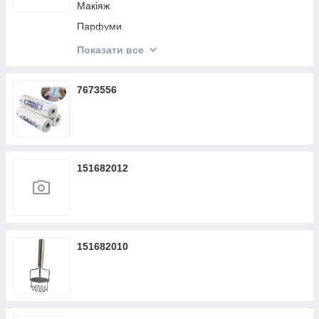
Макіяж
Парфуми
Кисти Make Up
Показати все
Косметика KODI
7673556
151682012
151682010