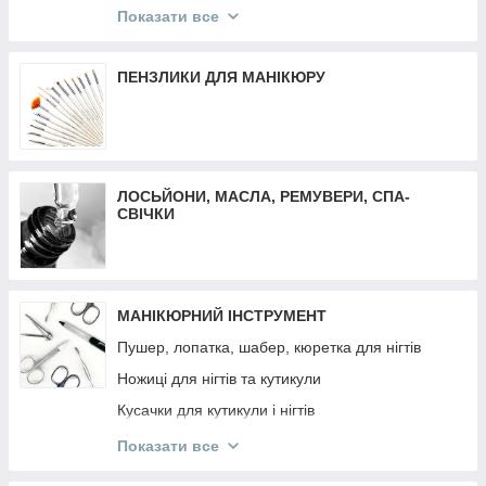
Трафарети для френча, дизайну, аерографії
Матеріали для депіляції
Показати все
Декор різне
Воскоплави
Втирка
Засоби до та після депіляції
ПЕНЗЛИКИ ДЛЯ МАНІКЮРУ
Декор Komilfo
Віск-касети
Слайдер дизайн
Плівки для манікюру та педикюру
ЛОСЬЙОНИ, МАСЛА, РЕМУВЕРИ, СПА-
СВІЧКИ
МАНІКЮРНИЙ ІНСТРУМЕНТ
Пушер, лопатка, шабер, кюретка для нігтів
Ножиці для нігтів та кутикули
Кусачки для кутикули і нігтів
Манікюрні набори
Показати все
Інструмент OLTON