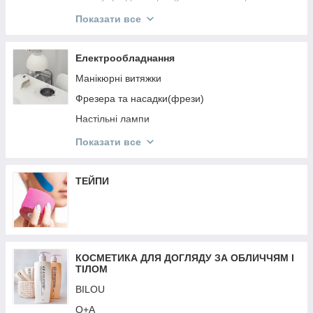
ReflectoCil
Показати все
ELAN
Levissime
Електрообладнання
ZOLA
Манікюрні витяжки
Кисті для брів
Фрезера та насадки(фрези)
Пінцети, ножнички для брів та аксесуари
Настільні лампи
NIKK MOLE
Перукарське Електрообладнання
Показати все
OKIS
Аерографія
SCULPTOR
Обладнання для дезінфекції та стерилізації
ТЕЙПИ
Лампи для манікюру
Кільцеві лампи
Батарейки
КОСМЕТИКА ДЛЯ ДОГЛЯДУ ЗА ОБЛИЧЧЯМ І
Стартові набори
ТІЛОМ
Ваги
BILOU
Подовжувачі, кабелі
Q+A