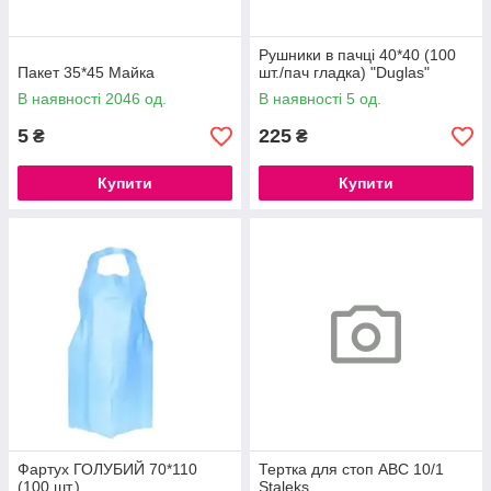
Рушники в пачці 40*40 (100
Пакет 35*45 Майка
шт./пач гладка) "Duglas"
В наявності 2046 од.
В наявності 5 од.
5
225
₴
₴
Купити
Купити
Фартух ГОЛУБИЙ 70*110
Тертка для стоп ABC 10/1
(100 шт.)
Staleks