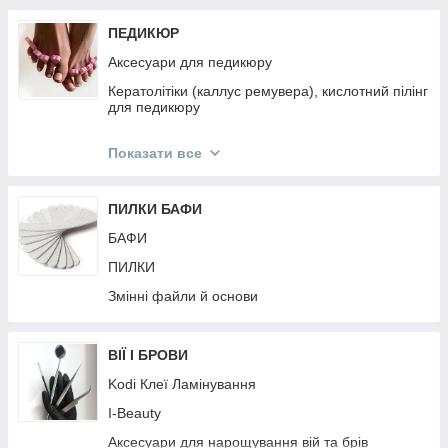
ПЕДИКЮР
Аксесуари для педикюру
Кератолітіки (каллус ремувера), кислотний пілінг
для педикюру
Педикюрні пилки
Показати все
Педикюрні інструменти
ПИЛКИ БАФИ
БАФИ
ПИЛКИ
Змінні файли й основи
ВІЇ І БРОВИ
Kodi Клеї Ламінування
I-Beauty
Аксесуари для нарощування вій та брів