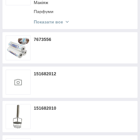
Макіяж
Парфуми
Кисти Make Up
Показати все
Косметика KODI
7673556
151682012
151682010