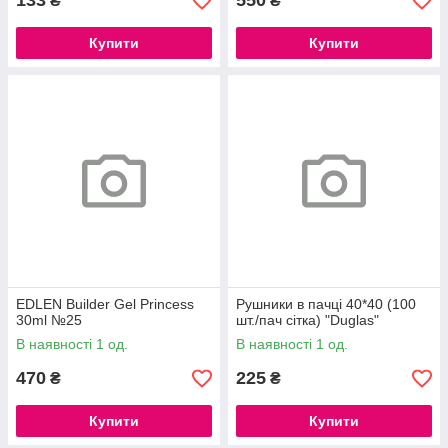
133
550
₴
₴
Купити
Купити
EDLEN Builder Gel Princess
Рушники в пачці 40*40 (100
30ml №25
шт./пач сітка) "Duglas"
В наявності 1 од.
В наявності 1 од.
470
225
₴
₴
Купити
Купити