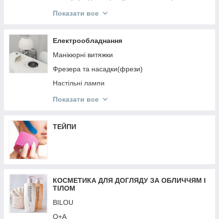
ReflectoCil
Показати все
ELAN
Levissime
Електрообладнання
ZOLA
Манікюрні витяжки
Кисті для брів
Фрезера та насадки(фрези)
Пінцети, ножнички для брів та аксесуари
Настільні лампи
NIKK MOLE
Перукарське Електрообладнання
Показати все
OKIS
Аерографія
SCULPTOR
Обладнання для дезінфекції та стерилізації
ТЕЙПИ
Лампи для манікюру
Кільцеві лампи
Батарейки
КОСМЕТИКА ДЛЯ ДОГЛЯДУ ЗА ОБЛИЧЧЯМ І
Стартові набори
ТІЛОМ
Ваги
BILOU
Подовжувачі, кабелі
Q+A