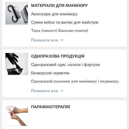
Інструмент OSTRO
МАТЕРІАЛИ ДЛЯ МАНІКЮРУ
Аксесуари для манікюру
Сумки кейси та валізи для майстрів
Тара (ємності,баночки,помпи)
Підлокітники
Показати все
Підставки для типс, лаків та гель-лаків,
пензликів, пилок
ОДНОРАЗОВА ПРОДУКЦІЯ
Панелі для лаків та гель-лаків
Одноразовий одяг, халати і фартухи
Безворсові серветки
Одноразові рушники для манікюру і педикюру,
простирадла
Показати все
Одноразові та багаторазові маски
Одноразові рукавички
ПАРАФІНОТЕРАПІЯ
Апельсинові палички