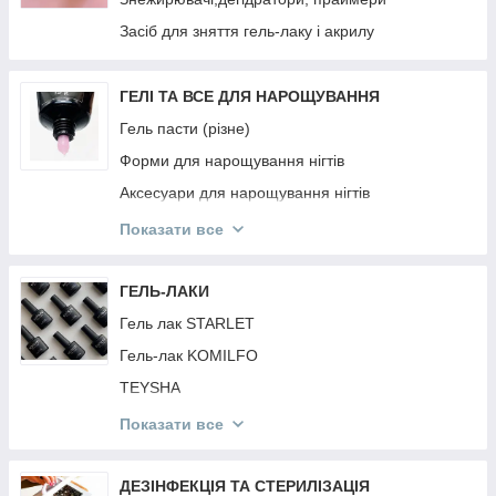
РЕЗИНКИ Invisibobble
Засіб для зняття гель-лаку і акрилу
PURING
BRELIL
ГЕЛІ ТА ВСЕ ДЛЯ НАРОЩУВАННЯ
JNOWA
Гель пасти (різне)
PROFIStyle
Форми для нарощування нігтів
MIRELLA
Аксесуари для нарощування нігтів
ARTISTO
Гель фарби
Показати все
ANAGANA
Гелі для нарощування нігтів
MOOD
Акрил Акрилгель
ГЕЛЬ-ЛАКИ
INEBRYA
Гель павутина
Гель лак STARLET
CONTEMPORA
Гель-лак KOMILFO
КРАБИКИ ТА РЕЗИНКИ
TEYSHA
DEEPLY
Гель лак KODI
Показати все
ESTEL
Гель лак FULL MOON
Топи і Бази Різне
ДЕЗІНФЕКЦІЯ ТА СТЕРИЛІЗАЦІЯ