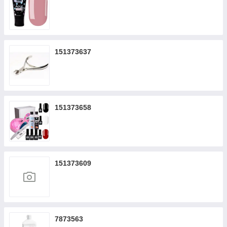
151373637
151373658
151373609
7873563