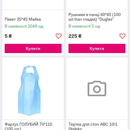
Рушники в пачці 40*40 (100
Пакет 35*45 Майка
шт./пач гладка) "Duglas"
В наявності 2049 од.
В наявності 5 од.
5
225
₴
₴
Купити
Купити
Фартух ГОЛУБИЙ 70*110
Тертка для стоп ABC 10/1
(100 шт.)
Staleks