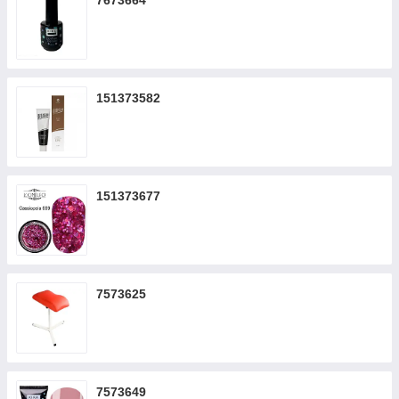
7673664
151373582
151373677
7573625
7573649