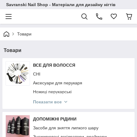
Savranski Nail Shop - Матеріали для дизайну нігтів
Товари
Товари
ВСЕ ДЛЯ ВОЛОССЯ
CHI
Аксесуари для перукаря
Ножиці перукарські
Гребінці
Показати все
Фартухи і Пенюари
Ellips
ДОПОМІЖНІ РІДИНИ
KAYPRO
Засоби для зняття липкого шару
NOOK
Знежирювачі,дегідратори, праймери