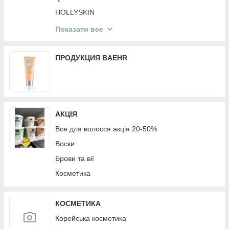
Мобільні аксесуари
HOLLYSKIN
Mr.SCRUBBER
Показати все
St. Moriz
Victoria's Secret
ПРОДУКЦИЯ BAEHR
КОРЕЙСЬКА КОСМЕТИКА
TopFace
MG
АКЦІЯ
Top Beauty
Все для волосся акція 20-50%
Воски
Брови та вії
Косметика
КОСМЕТИКА
Корейська косметика