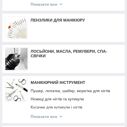
Трафарети для френча, дизайну, аерографії
Матеріали для депіляції
Показати все
Декор різне
Воскоплави
Втирка
Засоби до та після депіляції
ПЕНЗЛИКИ ДЛЯ МАНІКЮРУ
Декор Komilfo
Віск-касети
Слайдер дизайн
Плівки для манікюру та педикюру
ЛОСЬЙОНИ, МАСЛА, РЕМУВЕРИ, СПА-
СВІЧКИ
МАНІКЮРНИЙ ІНСТРУМЕНТ
Пушер, лопатка, шабер, кюретка для нігтів
Ножиці для нігтів та кутикули
Кусачки для кутикули і нігтів
Манікюрні набори
Показати все
Інструмент OLTON