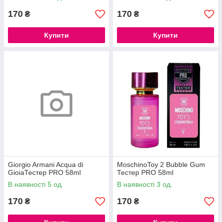
170
170
₴
₴
Купити
Купити
Giorgio Armani Acqua di
MoschinoToy 2 Bubble Gum
GioiaТестер PRO 58ml
Тестер PRO 58ml
В наявності 5 од.
В наявності 3 од.
170
170
₴
₴