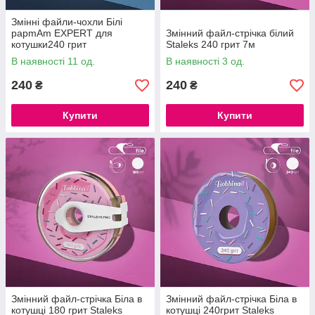
Змінні файли-чохли Білі
papmAm EXPERT для
Змінний файл-стрічка білий
котушки240 грит
Staleks 240 грит 7м
В наявності 11 од.
В наявності 3 од.
240
240
₴
₴
Купити
Купити
Змінний файл-стрічка Біла в
Змінний файл-стрічка Біла в
котушці 180 грит Staleks
котушці 240грит Staleks