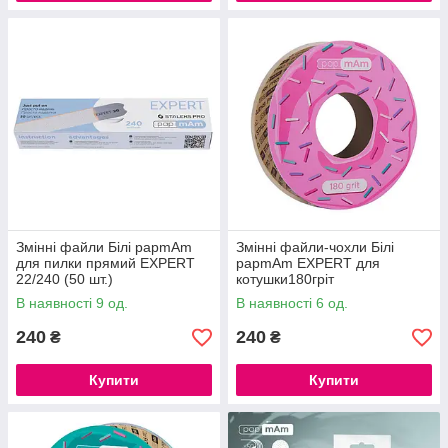
Змінні файли Білі papmAm
Змінні файли-чохли Білі
для пилки прямий EXPERT
papmAm EXPERT для
22/240 (50 шт.)
котушки180гріт
В наявності 9 од.
В наявності 6 од.
240
240
₴
₴
Купити
Купити