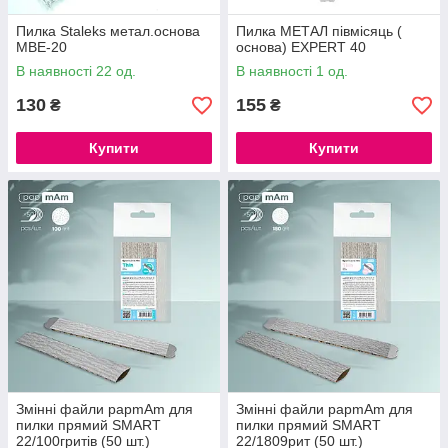
Пилка Staleks метал.основа
Пилка МЕТАЛ півмісяць (
MBE-20
основа) EXPERT 40
В наявності 22 од.
В наявності 1 од.
130
155
₴
₴
Купити
Купити
Змінні файли papmAm для
Змінні файли papmAm для
пилки прямий SMART
пилки прямий SMART
22/100гритів (50 шт.)
22/1809рит (50 шт.)