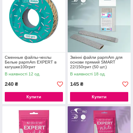
Сменные файлы-чехлы
Змінні файли papmAm для
Белые papmAm EXPERT в
основи прямий SMART
катушке100грит
22/150грит (50 шт.)
В наявності 12 од.
В наявності 18 од.
240
145
₴
₴
Купити
Купити