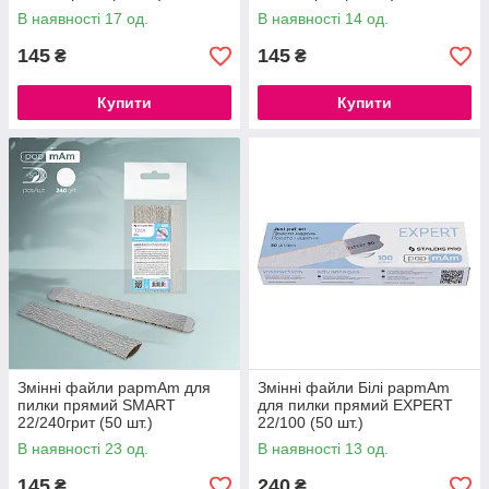
В наявності 17 од.
В наявності 14 од.
145
145
₴
₴
Купити
Купити
Змінні файли papmAm для
Змінні файли Білі papmAm
пилки прямий SMART
для пилки прямий EXPERT
22/240грит (50 шт.)
22/100 (50 шт.)
В наявності 23 од.
В наявності 13 од.
145
240
₴
₴