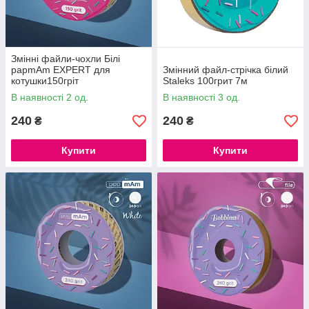
Змінні файли-чохли Білі
papmAm EXPERT для
Змінний файл-стрічка білий
котушки150гріт
Staleks 100грит 7м
В наявності 2 од.
В наявності 3 од.
240
240
₴
₴
Купити
Купити