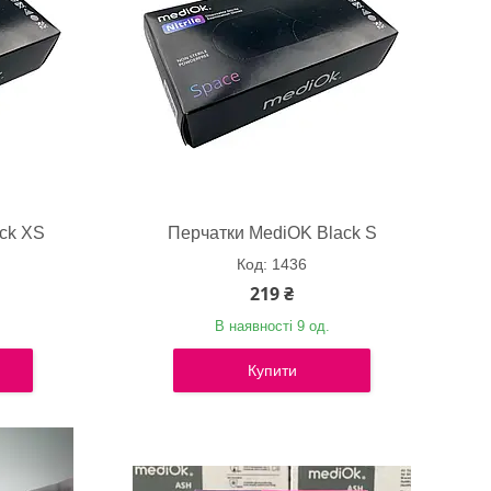
ck XS
Перчатки MediOK Black S
1436
219 ₴
В наявності 9 од.
Купити