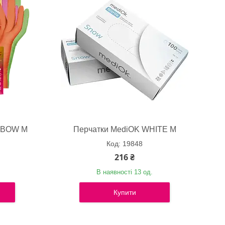
NBOW M
Перчатки MediOK WHITE M
19848
216 ₴
В наявності 13 од.
Купити