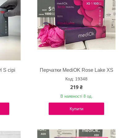
 S сірі
Перчатки MediOK Rose Lake XS
19348
219 ₴
В наявності 8 од.
Купити