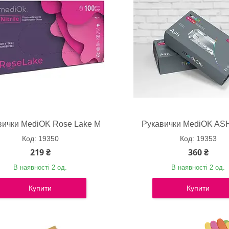
вички MediOK Rose Lake M
Рукавички MediOK ASH
19350
19353
219 ₴
360 ₴
В наявності 2 од.
В наявності 2 од.
Купити
Купити