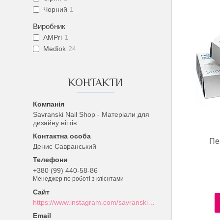
Чорний
1
Виробник
AMPri
1
Mediok
24
КОНТАКТИ
Savranski Nail Shop - Матеріали для
дизайну нігтів
Пе
Денис Савранський
+380 (99) 440-58-86
Менеджер по роботі з клієнтами
https://www.instagram.com/savranski_nail_shop/?hl=uk