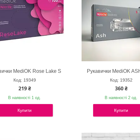
вички MediOK Rose Lake S
Рукавички MediOK ASH
19349
19352
219 ₴
360 ₴
В наявності 1 од.
В наявності 2 од.
Купити
Купити