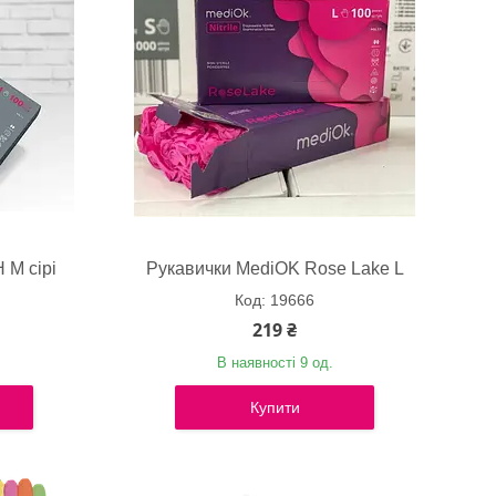
 M сірі
Рукавички MediOK Rose Lake L
19666
219 ₴
В наявності 9 од.
Купити