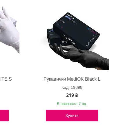
ITE S
Рукавички MediOK Black L
19898
219 ₴
В наявності 7 од.
Купити