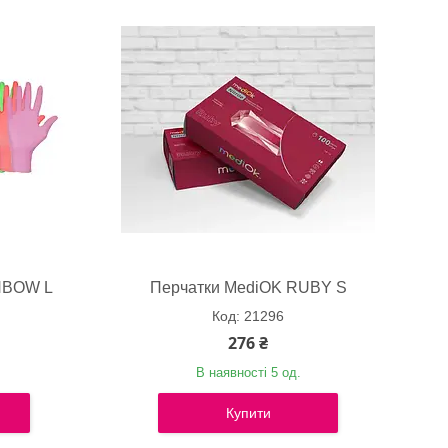
NBOW L
Перчатки MediOK RUBY S
21296
276 ₴
В наявності 5 од.
Купити