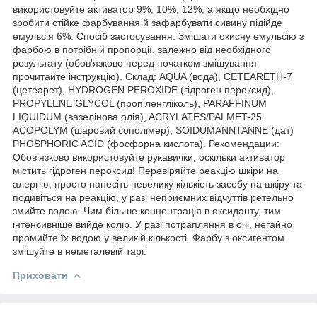
використовуйте активатор 9%, 10%, 12%, а якщо необхідно
зробити стійке фарбування й зафарбувати сивину підійде
емульсія 6%. Спосіб застосування: Змішати окисну емульсію з
фарбою в потрібній пропорції, залежно від необхідного
результату (обов'язково перед початком змішування
прочитайте інструкцію). Склад: AQUA (вода), CETEARETH-7
(цетеарет), HYDROGEN PEROXIDE (гідроген пероксид),
PROPYLENE GLYCOL (пропіленгліколь), PARAFFINUM
LIQUIDUM (вазелінова олія), ACRYLATES/PALMET-25
ACOPOLYM (шаровий сополімер), SOIDUMANNTANNE (дат)
PHOSPHORIC ACID (фосфорна кислота). Рекомендации:
Обов'язково використовуйте рукавички, оскільки активатор
містить гідроген пероксид! Перевіряйте реакцію шкіри на
алергію, просто нанесіть невелику кількість засобу на шкіру та
подивіться на реакцію, у разі неприємних відчуттів ретельно
змийте водою. Чим більше концентрація в оксиданту, тим
інтенсивніше вийде колір. У разі потрапляння в очі, негайно
промийте їх водою у великій кількості. Фарбу з оксигентом
змішуйте в неметалевій тарі.
Приховати