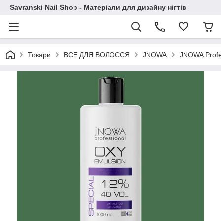
Savranski Nail Shop - Матеріали для дизайну нігтів
Товари
ВСЕ ДЛЯ ВОЛОССЯ
JNOWA
JNOWA Profe