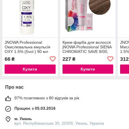
JNOWA Professional
Крем-фарба для волосся
JNOW
Окислювальна емульсія
jNOWA Professional SIENA
Мисл
OXY 1.5% (5vol.) 90 мл
CHROMATIC SAVE 8/00,
1.5%
90 мл
66
227
312
₴
₴
Купити
Купити
Про нас
97% позитивних з 80 відгуків за рік
Працює з 05.03.2016
м. Умань
вул. Республіканська 30, 20305, Умань, Україна