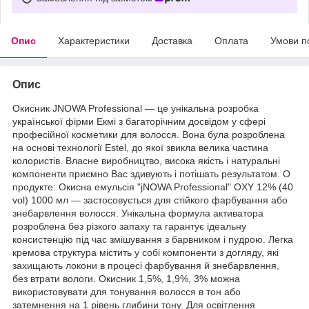
Опис
Характеристики
Доставка
Оплата
Умови п
Опис
Окисник JNOWA Professional — це унікальна розробка
української фірми Екмі з багаторічним досвідом у сфері
професійної косметики для волосся. Вона була розроблена
на основі технології Estel, до якої звикла велика частина
колористів. Власне виробництво, висока якість і натуральні
компоненти приємно Вас здивують і потішать результатом. О
продукте: Окисна емульсія "jNOWA Professional" OXY 12% (40
vol) 1000 мл — застосовується для стійкого фарбування або
знебарвлення волосся. Унікальна формула активатора
розроблена без різкого запаху та гарантує ідеальну
консистенцію під час змішування з барвником і пудрою. Легка
кремова структура містить у собі компоненти з догляду, які
захищають локони в процесі фарбування й знебарвлення,
без втрати вологи. Окисник 1,5%, 1,9%, 3% можна
використовувати для тонування волосся в тон або
затемнення на 1 рівень глибини тону. Для освітлення