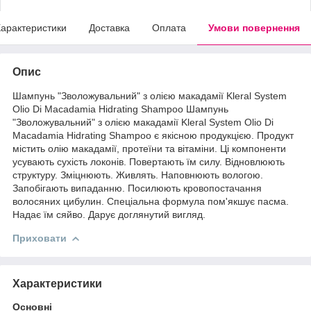
арактеристики
Доставка
Оплата
Умови повернення
Опис
Шампунь "Зволожувальний" з олією макадамії Kleral System
Olio Di Macadamia Hidrating Shampoo Шампунь
"Зволожувальний" з олією макадамії Kleral System Olio Di
Macadamia Hidrating Shampoo є якісною продукцією. Продукт
містить олію макадамії, протеїни та вітаміни. Ці компоненти
усувають сухість локонів. Повертають їм силу. Відновлюють
структуру. Зміцнюють. Живлять. Наповнюють вологою.
Запобігають випаданню. Посилюють кровопостачання
волосяних цибулин. Спеціальна формула пом'якшує пасма.
Надає їм сяйво. Дарує доглянутий вигляд.
Приховати
Характеристики
Основні