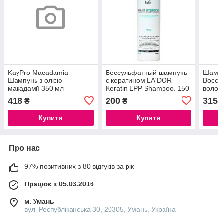
KayPro Macadamia
Бессульфатный шампунь
Шамп
Шампунь з олією
с кератином LA'DOR
Восс
макадамії 350 мл
Keratin LPP Shampoo, 150
воло
мл
418
200
315
₴
₴
Купити
Купити
Про нас
97% позитивних з 80 відгуків за рік
Працює з 05.03.2016
м. Умань
вул. Республіканська 30, 20305, Умань, Україна