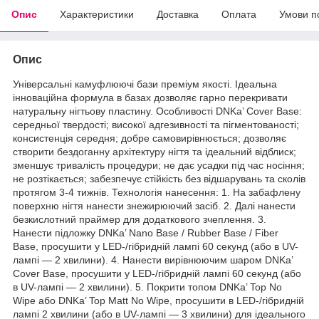
Опис
Характеристики
Доставка
Оплата
Умови п
Опис
Універсальні камуфлюючі бази преміум якості. Ідеальна
інноваційна формула в базах дозволяє гарно перекривати
натуральну нігтьову пластину. Особливості DNKa’ Cover Base:
середньої твердості; високої адгезивності та пігментованості;
консистенція середня; добре самовирівнюється; дозволяє
створити бездоганну архітектуру нігтя та ідеальний відблиск;
зменшує тривалість процедури; не дає усадки під час носіння;
не розтікається; забезпечує стійкість без відшарувань та сколів
протягом 3-4 тижнів. Технологія нанесення: 1. На забафлену
поверхню нігтя нанести знежирюючий засіб. 2. Далі нанести
безкислотний праймер для додаткового зчеплення. 3.
Нанести підложку DNKa’ Nano Base / Rubber Base / Fiber
Base, просушити у LED-/гібридній лампі 60 секунд (або в UV-
лампі — 2 хвилини). 4. Нанести вирівнюючим шаром DNKa’
Cover Base, просушити у LED-/гібридній лампі 60 секунд (або
в UV-лампі — 2 хвилини). 5. Покрити топом DNKa’ Top No
Wipe або DNKa’ Top Matt No Wipe, просушити в LED-/гібридній
лампі 2 хвилини (або в UV-лампі — 3 хвилини) для ідеального