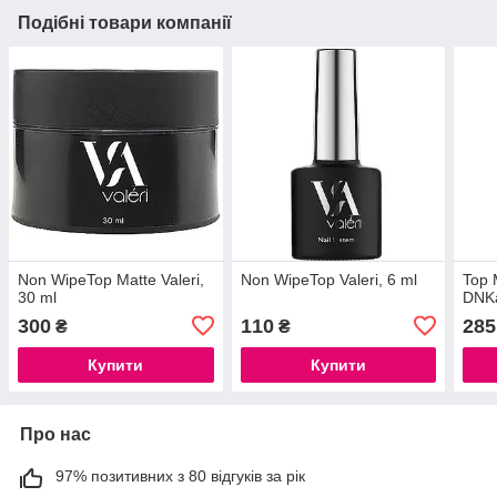
Подібні товари компанії
Non WipeTop Matte Valeri,
Non WipeTop Valeri, 6 ml
Top 
30 ml
DNK
300
110
285
₴
₴
Купити
Купити
Про нас
97% позитивних з 80 відгуків за рік