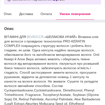
Опис
Доставка
Оплата
Умови повернення
Опис
ВІТАМІНІ ДЛЯ
ВОЛОССЯ
«ШЕЛАКОВА НІЧИЙ» Вітаміни-олія
для волосся з провідною технологією PRO-KERATIN
COMPLEX покращують структуру волосся і роблять його
гладким, як шовк. Одна капсула надійно захищає волосся,
обволікаючи його та запобігаючи випаровуванню вологи. Олії
Кемірі й Алое Вера активно живлять і оберігають темне
волосся від випаровування вологи, піклуються про розкішний
блиск темного волосся, забезпечують волоссю м'якість і
гладкість. Спосіб застосування: вимити волосся, просушити
рушником, відкрити за допомогою ножиць 1 капсулу та
нанести на вологе волосся. Не змивати. Сушити та укладати
волосся звичайним способом. Состав:
Cyclopentasiloxane,Cyclotetrasiloxane, Dimethiconol, Phenyl
Trimethicone, Fragrance, Tocopheryl Acetate, Soybean (Glycine
Soja) Oil, Retinyl Palmitate, Ascorbyl Palmitate, Aloe Barbadensis
(Leaf) Extract,Aleurites Mollucana Seed oil, Ethylhexyl