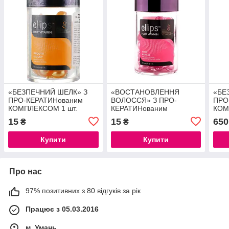
«БЕЗПЕЧНИЙ ШЕЛК» З
«ВОСТАНОВЛЕННЯ
«БЕ
ПРО-КЕРАТИНованим
ВОЛОССЯ» З ПРО-
ПРО
КОМПЛЕКСОМ 1 шт.
КЕРАТИНованим
КОМ
КОМПЛЕКСОМ 1 шт.
15
15
650
₴
₴
Купити
Купити
Про нас
97% позитивних з 80 відгуків за рік
Працює з 05.03.2016
м. Умань