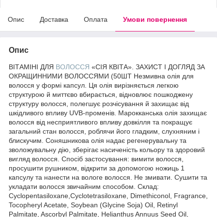
Опис
Доставка
Оплата
Умови повернення
Опис
ВІТАМІНІ ДЛЯ
ВОЛОССЯ
«СІЯ КВІТА». ЗАХИСТ І ДОГЛЯД ЗА
ОКРАЩИННИМИ ВОЛОССЯМИ (50ШТ Незмивна олія для
волосся у формі капсул. Ця олія вирізняється легкою
структурою й миттєво вбирається, відновлює пошкоджену
структуру волосся, полегшує розчісування й захищає від
шкідливого впливу UVB-променів. Марокканська олія захищає
волосся від несприятливого впливу довкілля та покращує
загальний стан волосся, роблячи його гладким, слухняним і
блискучим. Соняшникова олія надає регенерувальну та
зволожувальну дію, зберігає насиченість кольору та здоровий
вигляд волосся. Спосіб застосування: вимити волосся,
просушити рушником, відкрити за допомогою ножиць 1
капсулу та нанести на вологе волосся. Не змивати. Сушити та
укладати волосся звичайним способом. Склад:
Cyclopentasiloxane,Cyclotetrasiloxane, Dimethiconol, Fragrance,
Tocopheryl Acetate, Soybean (Glycine Soja) Oil, Retinyl
Palmitate, Ascorbyl Palmitate, Helianthus Annuus Seed Oil,