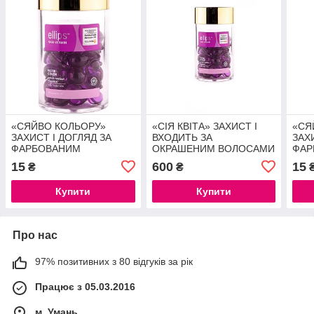
«СЯЙВО КОЛЬОРУ»
«СІЯ КВІТА» ЗАХИСТ І
«СЯ
ЗАХИСТ І ДОГЛЯД ЗА
ВХОДИТЬ ЗА
ЗАХ
ФАРБОВАНИМ
ОКРАШЕНИМ ВОЛОСАМИ
ФАР
ВОЛОССЯМ 1 шт
50 шт.
ВОЛ
15
600
15
₴
₴
Купити
Купити
Про нас
97% позитивних з 80 відгуків за рік
Працює з 05.03.2016
м. Умань