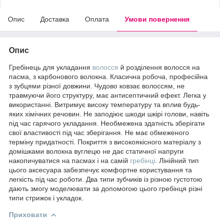
Опис
Доставка
Оплата
Умови повернення
Опис
Гребінець для укладання
волосся
й розділення волосся на
пасма, з карбонового волокна. Класична робоча, професійна
з зубцями різної довжини. Чудово ковзає волоссям, не
травмуючи його структуру, має антисептичний ефект. Легка у
використанні. Витримує високу температуру та вплив будь-
яких хімічних речовин. Не заподіює шкоди шкірі голови, навіть
під час гарячого укладання. Необмежена здатність зберігати
свої властивості під час зберігання. Не має обмеженого
терміну придатності. Покриття з високоякісного матеріалу з
домішками волокна вуглецю не дає статичної напруги
накопичуватися на пасмах і на самій
гребінці
. Лінійний тип
цього аксесуара забезпечує комфортне користування та
легкість під час роботи. Два типи зубчиків із різною густотою
дають змогу моделювати за допомогою цього гребінця різні
типи стрижок і укладок.
Приховати