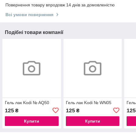
Повернення товару впродовж 14 днів за домовленістю
Всі умови повернення
Подібні товари компанії
Гель лак Kodi № AQ50
Гель лак Kodi № WN05
Гель
125
125
125
₴
₴
Купити
Купити