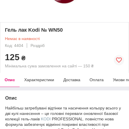
Гель лак Kodi № WN50
Немає в наявності
Код: 4404
Роздріб
125
₴
Мінімальна сума замовлення на сайті — 150 ₴
Опис
Характеристики
Доставка
Оплата
Умови п
Опис
Найбільш затребувані відтінки та насичення кольору всього у
дві кулі нанесення – це головні переваги оновленої базової
колекції гель-лаків
KODI
PROFESSIONAL. повністтю нова
формула забезпечує відмінні покривні властивості при